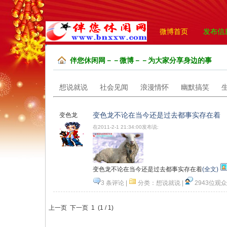
微博首页
发布信
伴您休闲网－－微博－－为大家分享身边的事
想说就说
社会见闻
浪漫情怀
幽默搞笑
变色龙不论在当今还是过去都事实存在着
变色龙
在2011-2-1 21:34:00发布说:
变色龙不论在当今还是过去都事实存在着
(全文)
3 条评论
|
分类：
想说就说
|
2943位观众
记
心情
顶一下
上一页 下一页
1
(
1
/
1
)