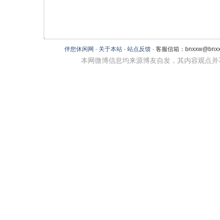
伴您休闲网
·
关于本站
·
站点反馈
· 客服信箱：bnxxw@bnxxw
本网微博信息均来源博友自发，其内容观点并不代表本