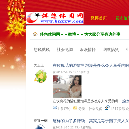
微博首页
发布信
伴您休闲网－－微博－－为大家分享身边的事
想说就说
社会见闻
浪漫情怀
幽默搞笑
在玫瑰花的浴缸里泡澡是多么令人享受的
美玉玉
在2011-2-6 15:52:15发布说:
在玫瑰花的浴缸里泡澡是多么令人享受的啊！
(全文
1 条评论
|
分类：
社会见闻
|
4317位观众
感
音乐
顶一下
这样的为了多赚钱，其实是等于赔了夫人
春宵一刻
在2011-1-30 22:45:47发布说: