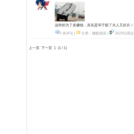
这样的为了多赚钱，其实是等于赔了夫人又折兵！
5 条评论
|
分类：
幽默搞笑
|
3029位观众
乐
图片
顶一下
上一页 下一页
1
(
1
/
1
)