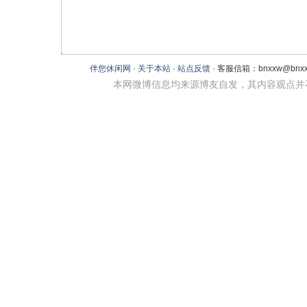
伴您休闲网
·
关于本站
·
站点反馈
· 客服信箱：bnxxw@bnxxw
本网微博信息均来源博友自发，其内容观点并不代表本