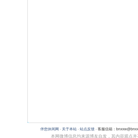
伴您休闲网
·
关于本站
·
站点反馈
· 客服信箱：bnxxw@bnxxw
本网微博信息均来源博友自发，其内容观点并不代表本