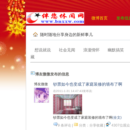
微博首页
发布信
随时随地分享身边的新鲜事儿
想说就说
社会见闻
浪漫情怀
幽默搞笑
藏
博友微微发布的信息
钞票如今也变成了家庭装修的墙布了啊
博友微微
在2011-1-31 14:47:43发布说:
钞票如今也变成了家庭装修的墙布了啊
(全文)
9 条评论
|
分类：
分享收藏
|
4307位观众