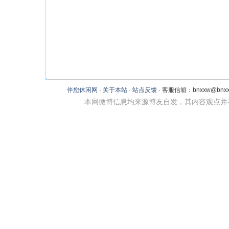
伴您休闲网
·
关于本站
·
站点反馈
· 客服信箱：bnxxw@bnxxw
本网微博信息均来源博友自发，其内容观点并不代表本