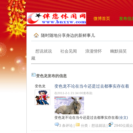
微博首页
发布信
随时随地分享身边的新鲜事儿
想说就说
社会见闻
浪漫情怀
幽默搞笑
藏
变色龙发布的信息
变色龙不论在当今还是过去都事实存在着
变色龙
在2011-2-1 21:34:00发布说:
变色龙不论在当今还是过去都事实存在着
(全文)
3 条评论
|
分类：
想说就说
|
2940位观众
记
心情