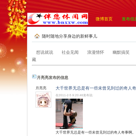
微博首页
发布信
随时随地分享身边的新鲜事儿
想说就说
社会见闻
浪漫情怀
幽默搞笑
藏
月亮亮发布的信息
大千世界无总是有一些未曾见到过的奇人
月亮亮
在2011-2-5 9:20:46发布说:
大千世界无总是有一些未曾见到过的奇人奇事啊