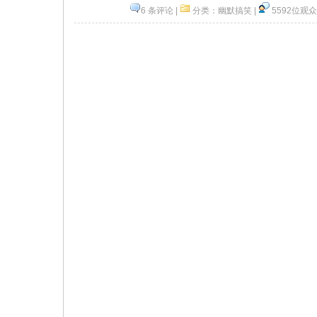
6 条评论
|
分类：
幽默搞笑
|
5592位观众
顶一下