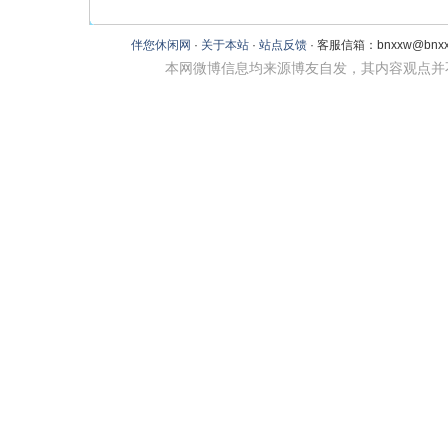
伴您休闲网
·
关于本站
·
站点反馈
· 客服信箱：bnxxw@bnxxw
本网微博信息均来源博友自发，其内容观点并不代表本