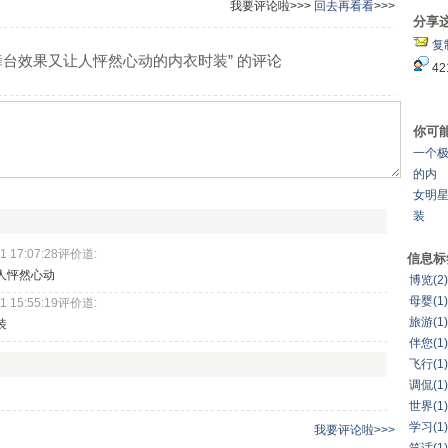
我要评论啦>>>
回去再看看
>>>
分享
复
舞台效果又让人怦然心动的内衣时装” 的评论
42
你可
一个
的内
女明星
装
1 17:07:28评价道:
信息标
人怦然心动
博览(2)
母婴(1)
1 15:55:19评价道:
旅游(1)
装
伴您(1)
飞行(1)
调侃(1)
世界(1)
学习(1)
我要评论啦>>>