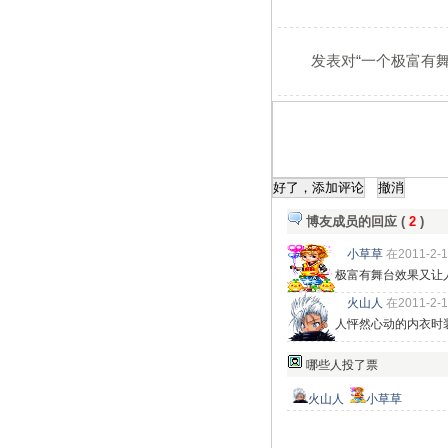
发表对“一个极富有
博友成员的回应 (
2
)
小草草
在2011-2-1
极富有舞台效果又让
火山人
在2011-2-1
人怦然心动的内衣时
哪些人投了票
火山人
小草草