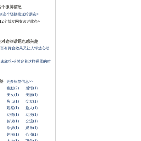
这个微博信息
制这个链接发送给朋友>
12个
博友网友读过此条>
能对这些话题也感兴趣
极富有舞台效果又让人怦然心动
康黛丝-菲甘穿着这样裸露的时
签
更多标签信息>>
幽默(2)
感悟(1)
美女(1)
美丽(1)
焦点(1)
交友(1)
观察(1)
趣人(1)
动物(1)
动漫(1)
传说(1)
交流(1)
杂谈(1)
娱乐(1)
休闲(1)
心动(1)