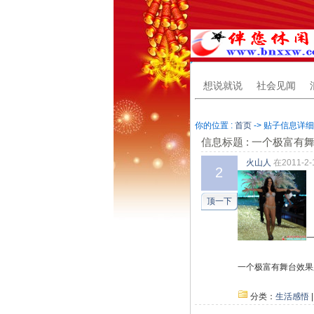
想说就说
社会见闻
你的位置 :
首页
-> 贴子信息详细
信息标题 : 一个极富
火山人
在2011-2-
2
顶一下
一个极富有舞台效果
分类：
生活感悟