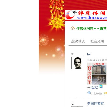
伴您休闲网－－微博
想说就说
社会见闻
lei
tz
在2011-3-19 18:
aa
(全文)
1 条评论
|
美国胖警察
tz