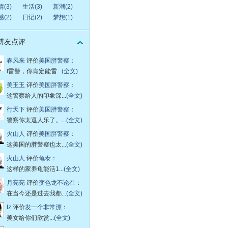
(3)
生活(3)
新潮(2)
(2)
日记(2)
梦想(1)
博友点评
春风来
评价
美国胖警察
：
l雷警，你肯定能雷...
(全文)
美玉玉
评价
美国胖警察
：
这警察给人的印象深...
(全文)
行天下
评价
美国胖警察
：
警察你太逗人乐了。...
(全文)
火山人
评价
美国胖警察
：
这美国的胖警察也太...
(全文)
火山人
评价
龟泰
：
这样的家养龟能活1...
(全文)
月亮亮
评价
变色龙不论在
：
在当今还是过去我都...
(全文)
tz
评价
发一个非常漂
：
美女给你们欣赏...
(全文)