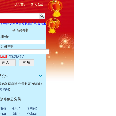
设为首页
加入收藏
伴您休闲网为您提供广告宣传和产品信息发布，并诚征赞助商。有意向者，请与我们联系。我们
会员登陆
ail地址:
的注册密码:
要注册
忘记密码了
站公告
您休闲网微博-您最想要的微博！
看消息
)
微博信息分类
(4)
音乐(4)
闲聊(4)
(3)
视频(3)
分享(3)