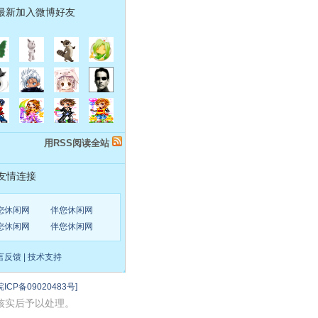
最新加入微博好友
用RSS阅读全站
友情连接
您休闲网
伴您休闲网
您休闲网
伴您休闲网
言反馈
|
技术支持
皖ICP备09020483号]
实后予以处理。