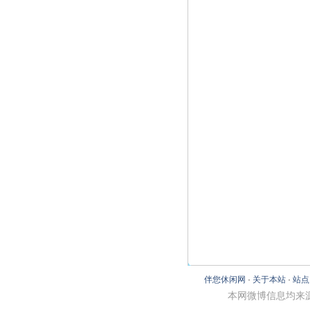
伴您休闲网
·
关于本站
·
站点
本网微博信息均来源博友自发，