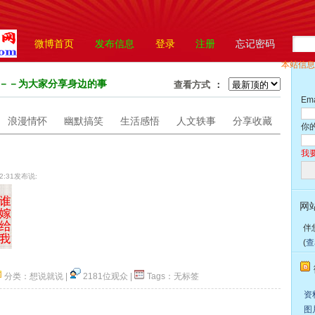
微博首页
发布信息
登录
注册
忘记密码
本站信息
：
－－为大家分享身边的事
查看方式
：
Em
浪漫情怀
幽默搞笑
生活感悟
人文轶事
分享收藏
你
我
02:31发布说:
网
伴
(
查
分类：
想说就说
|
2181位观众
|
Tags：
无标签
顶一下
资料
图片