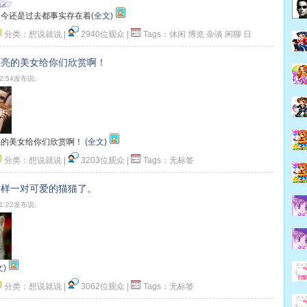
当今还是过去都事实存在着
(全文)
分类：
想说就说
|
2940位观众
|
Tags：
休闲
博览
杂谈
闲聊
日
顶一下
漂亮的美女给你们欣赏啊！
22:54发布说:
亮的美女给你们欣赏啊！
(全文)
分类：
想说就说
|
3203位观众
|
Tags：
无标签
顶一下
这样一对可爱的猫猫了。
31:22发布说:
文)
分类：
想说就说
|
3062位观众
|
Tags：
无标签
顶一下