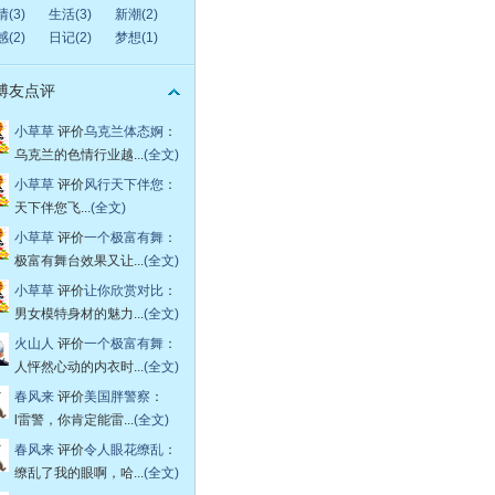
(3)
生活(3)
新潮(2)
(2)
日记(2)
梦想(1)
博友点评
小草草
评价
乌克兰体态婀
：
乌克兰的色情行业越...
(全文)
小草草
评价
风行天下伴您
：
天下伴您飞...
(全文)
小草草
评价
一个极富有舞
：
极富有舞台效果又让...
(全文)
小草草
评价
让你欣赏对比
：
男女模特身材的魅力...
(全文)
火山人
评价
一个极富有舞
：
人怦然心动的内衣时...
(全文)
春风来
评价
美国胖警察
：
l雷警，你肯定能雷...
(全文)
春风来
评价
令人眼花缭乱
：
缭乱了我的眼啊，哈...
(全文)