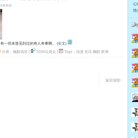
心情
:46发布说:
情感
是有一些未曾见到过的奇人奇事啊。
(全文)
分类：
幽默搞笑
|
5594位观众
|
Tags：
动漫
笑话
幽默
新潮
顶一下
返回顶部↑