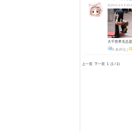
在2011-2-5 9:20
大千世界无总
6 条评论
|
上一页 下一页
1
(
1
/
1
)