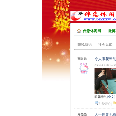
伴您休闲网－－微博
想说就说
社会见闻
令人眼花缭
亮猫猫
在2011-1-30 19:
眼花缭乱
(全文)
8 条评论
|
潮
视频
大千世界无
月亮亮