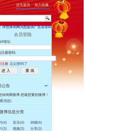
设为首页
加入收藏
伴您休闲网为您提供广告宣传和产品信息发布，并诚征赞助商。有意向者，请与我们联系。我们将
会员登陆
ail地址:
的注册密码:
要注册
忘记密码了
站公告
您休闲网微博-您最想要的微博！
看消息
)
微博信息分类
(4)
音乐(4)
闲聊(4)
(3)
视频(3)
分享(3)