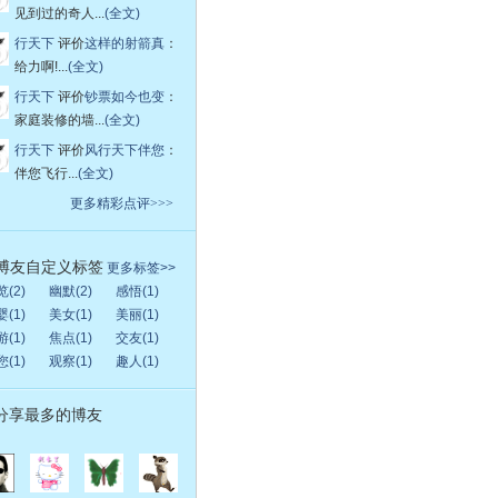
见到过的奇人...
(全文)
行天下
评价
这样的射箭真
：
给力啊!...
(全文)
行天下
评价
钞票如今也变
：
家庭装修的墙...
(全文)
行天下
评价
风行天下伴您
：
伴您飞行...
(全文)
更多精彩点评>>>
博友自定义标签
更多标签>>
(2)
幽默(2)
感悟(1)
(1)
美女(1)
美丽(1)
(1)
焦点(1)
交友(1)
(1)
观察(1)
趣人(1)
分享最多的博友