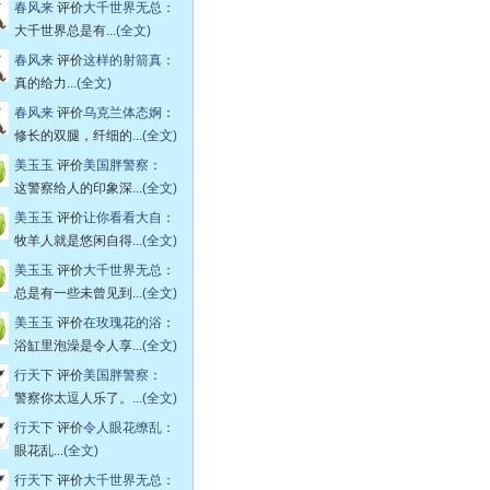
春风来
评价
大千世界无总
：
大千世界总是有...
(全文)
春风来
评价
这样的射箭真
：
真的给力...
(全文)
春风来
评价
乌克兰体态婀
：
修长的双腿，纤细的...
(全文)
美玉玉
评价
美国胖警察
：
这警察给人的印象深...
(全文)
美玉玉
评价
让你看看大自
：
牧羊人就是悠闲自得...
(全文)
美玉玉
评价
大千世界无总
：
总是有一些未曾见到...
(全文)
美玉玉
评价
在玫瑰花的浴
：
浴缸里泡澡是令人享...
(全文)
行天下
评价
美国胖警察
：
警察你太逗人乐了。...
(全文)
行天下
评价
令人眼花缭乱
：
眼花乱...
(全文)
行天下
评价
大千世界无总
：