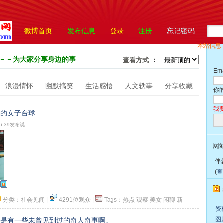
微博首页
发布信息
登录
注册
忘记密码
本站信息
：
－－为大家分享身边的事
查看方式
：
Em
浪漫情怀
幽默搞笑
生活感悟
人文轶事
分享收藏
你
我
乱的女子台球
26:39发布说:
网
伴
(
查
分类：
社会见闻
|
4291位观众
|
Tags：
热点
观察
美女
闲聊
新
资料
顶一下
图片
总是有一些未曾见到过的奇人奇事啊。