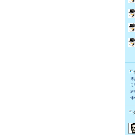
博览
母婴
旅游
伴您