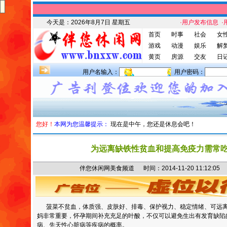
今天是：
2026年8月7日 星期五
·用户发布信息
·
首页
时事
社会
女
游戏
动漫
娱乐
解
黄页
房源
交友
日
用户名输入：
用户密码：
您好！
本网为您温馨提示：
现在是中午，您还是休息会吧！
为远离缺铁性贫血和提高免疫力需常
伴您休闲网美食频道 时间：2014-11-20 11:12
菠菜不贫血，体质强、皮肤好、排毒、保护视力、稳定情绪、可远离
妈非常重要，怀孕期间补充充足的叶酸，不仅可以避免生出有发育缺陷
病、先天性心脏病等疾病的概率。