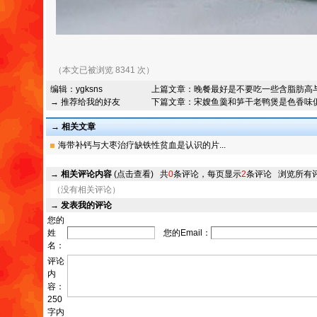
（本文已被浏览 8341 次）
编辑：
ygksns
上篇文章：
晚餐最好是不要吃一些含脂肪高
→ 推荐给我的好友
下篇文章：
宋嫂鱼羹和笋干老鸭煲是色香味
→ 相关文章
海带补钙与大枣治疗缺铁性贫血是认识的片...
→
相关评论内容
(点击查看)
共
0
条评论，每页显示
2
条评论
浏览所有
（没有相关评论）
→
发表我的评论
您的
姓
您的Email：
名：
评论
内
容：
250
字内