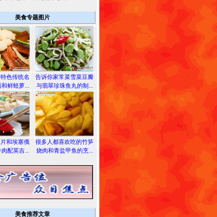
美食专题图片
的特色传统名
告诉你家常菜雪菜豆瓣
和鲜蛏萝...
与翡翠珍珠鱼丸的制...
鱼片和埃塞俄
很多人都喜欢吃的竹笋
肉配英吉...
烧肉和青盐甲鱼的烹...
美食推荐文章