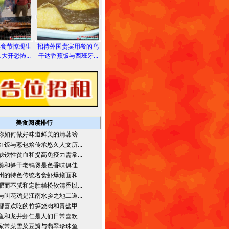
美食节惊现生
招待外国贵宾用餐的乌
大开恐怖...
干达香蕉饭与西班牙...
美食阅读排行
你如何做好味道鲜美的清蒸螃...
红饭与葱包烩传承悠久人文历...
缺铁性贫血和提高免疫力需常...
羹和笋干老鸭煲是色香味俱佳...
州的特色传统名食虾爆鳝面和...
肥而不腻和定胜糕松软清香以...
与叫花鸡是江南水乡之地二道...
都喜欢吃的竹笋烧肉和青盐甲...
鱼和龙井虾仁是人们日常喜欢...
家常菜雪菜豆瓣与翡翠珍珠鱼...