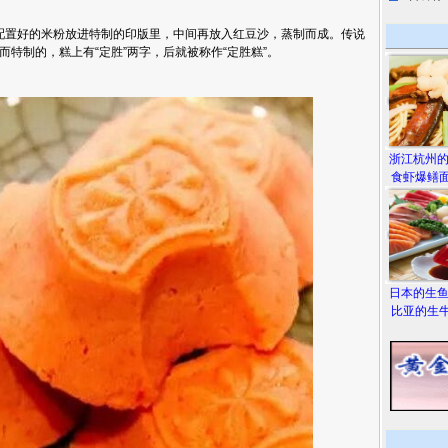
置好的米粉放进特制的印版里，中间再放入红豆沙，蒸制而成。传说
特制的，糕上有“定胜”两字，后就被称作“定胜糕”。
浙江杭州
食虾爆鳝面
日本的生
比亚的生牛