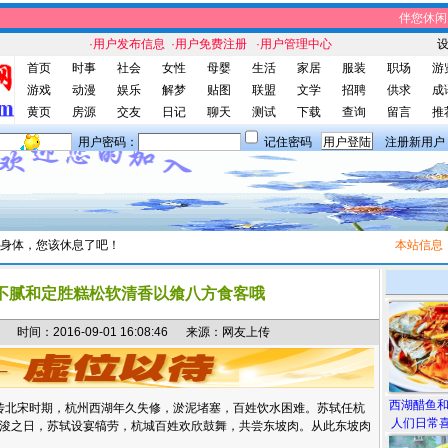
伴您休闲网站
·用户发布信息
·用户免费注册
·用户管理中心
首页
时事
社会
女性
母婴
生活
家居
服装
职场
游
游戏
动漫
娱乐
解梦
贴图
联盟
文学
招聘
供求
成
黄页
房源
交友
日记
聊天
测试
下载
查询
留言
推
用户密码：
记住密码
注册新用户
身体，您该休息了吧！
本站信息
：伴
不腻和定胜糕松软清香以飨八方食客哦
间：2016-09-01 16:08:46 来源：网友上传
西湖醋鱼
北宋时期，杭州西湖年久失修，淤泥堵塞，百姓饮水困难。苏轼任杭
人们日常喜
浚之日，苏轼设宴犒劳，杭城百姓欢欣鼓舞，共尝东坡肉。从此东坡肉