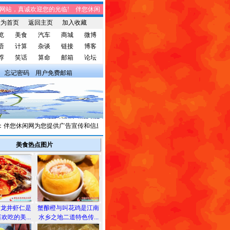
，真诚欢迎您的光临! 伴您休闲网站，将免费给您带来趣味时事、笑话集锦、家庭
设为首页
返回主页
加入收藏
览
美食
汽车
商城
微博
语
计算
杂谈
链接
博客
荐
笑话
算命
邮箱
论坛
忘记密码
用户免费邮箱
您休闲网为您提供广告宣传和信息发布，有需求者请与我们联系。
美食热点图片
和龙井虾仁是
蟹酿橙与叫花鸡是江南
欢吃的美...
水乡之地二道特色传...