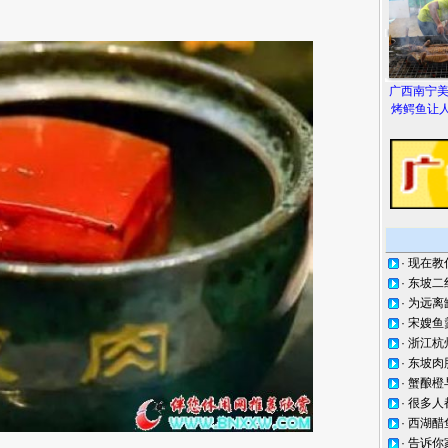
广西南宁
烤鳄鱼让人
·
现在教
·
东坡二
·
为远离
·
宋嫂鱼
·
浙江杭
·
东坡肉
·
蟹酿橙
·
很多人
·
西湖醋
·
告诉你