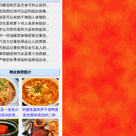
吗番茄和芥蓝共食可抑止前列...
瓜和西红柿可以起到抵抗病毒...
绿茶可以有助于增强人体预防...
些生姜和萝卜对人体具有较好...
学认为常吃葱和大蒜有助提高...
和一些油腻类食物进食过量也...
巧克力过量饮用会让人的胃膜...
乳制品过量饮用后会引起人的...
薄荷糖茶和汽水及果汁东西都...
严寒的冬季来临时选择适合你...
网友推荐图片
丝是一道老少
宋嫂鱼羹和笋干老鸭煲
清凉的美...
是色香味俱佳的二种...