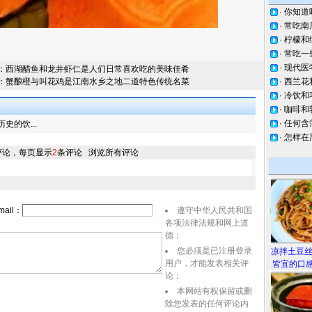
·
你知道
·
常吃南
·
柠檬和
·
常吃一
·
现代医
：
西湖醋鱼和龙井虾仁是人们日常喜欢吃的美味佳肴
：
蟹酿橙与叫花鸡是江南水乡之地二道特色传统名菜
·
西兰花
·
冷饮和
·
咖啡和
·
任何含
的饮...
·
怎样在
评论，每页显示
2
条评论
浏览所有评论
ail：
遵守中华人民共和国
各项法律法规和网上道
德；
您必须是已注册登录
凉拌土豆
用户，才能发表相关评
皆宜的口感
论；
本网站有权保留或删
除您发表的任何评论内