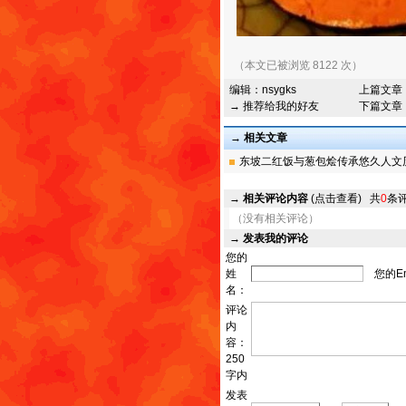
（本文已被浏览 8122 次）
编辑：
nsygks
上篇文章
→ 推荐给我的好友
下篇文章
→ 相关文章
东坡二红饭与葱包烩传承悠久人文历史
→
相关评论内容
(点击查看)
共
0
条
（没有相关评论）
→
发表我的评论
您的
姓
您的Em
名：
评论
内
容：
250
字内
发表