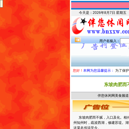
今天是：
2026年8月7日 星期五
用户名输入：
您好！
本网为您温馨提示：
为了保护
东坡肉肥而
伴您休闲网美食频道 时
东坡肉肥而不腻，入口及化。相传
州知州时，疏浚西湖，修建苏堤。湖
这菜名传说至今。