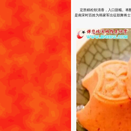
定胜糕松软清香，入口甜糯。将配
是南宋时百姓为韩家军出征鼓舞将士而