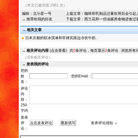
（本文已被浏览 2961 次）
编辑：
北斗星一号
上篇文章：
咖啡和乳制品过量饮用后会引起
→ 推荐给我的好友
下篇文章：
西兰花和一些油腻类食物进食过
→ 相关文章
日本京都的软冰淇淋和菲律宾路边冷饮牛奶...
→
相关评论内容
(点击查看)
共
0
条评论，每页显示
2
条评论
浏览所有
（没有相关评论）
→
发表我的评论
您的
姓
您的Email：
名：
评论
内
容：
250
字内
发表
评
发表评论须知 →
论：