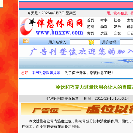
今天是：
2026年8月7日 星期五
·用户发布信息
·
首页
时事
社会
女
游戏
动漫
娱乐
解
黄页
房源
交友
日
用户名输入：
用户密码：
您好！
本网为您温馨提示：
为了保护身体，您该休息了吧！
冷饮和巧克力过量饮用会让人的胃膜
伴您休闲网美食频道 时间：2011-12-15 15:56
冷饮过量会让胃内温度过低，影响胃酸分泌和消化酶作用。因此，
柠檬水。而冷饮最好放在两餐之间喝。