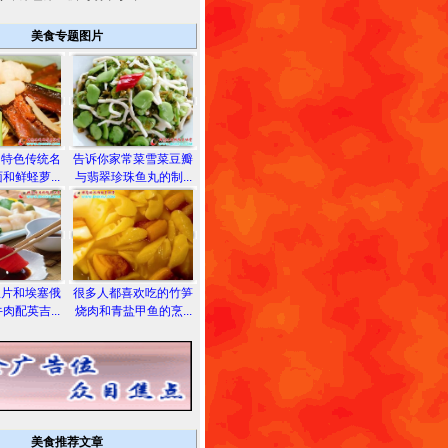
美食专题图片
的特色传统名
告诉你家常菜雪菜豆瓣
和鲜蛏萝...
与翡翠珍珠鱼丸的制...
鱼片和埃塞俄
很多人都喜欢吃的竹笋
肉配英吉...
烧肉和青盐甲鱼的烹...
美食推荐文章