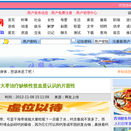
伴您休闲网
·用户发布信息
·用户免费注册
·用户管理中心
首页
时事
社会
女性
母婴
生活
家居
服装
职场
游
游戏
动漫
娱乐
解梦
贴图
联盟
文学
招聘
供求
成
黄页
房源
交友
日记
聊天
测试
下载
查询
留言
推
用户密码：
记住密码
注册新用户
身体，您该休息了吧！
本站信息
：
与大枣治疗缺铁性贫血是认识的片面性
间：2012-11-08 15:11:09 来源：网友上传
西湖醋鱼
带。可是干海带谁能大量吃呢？一旦吸了水，钙含量就不算多了。而
人们日常喜
纤维会妨碍钙的吸收，因为它们可以和钙形成牢固的复合物，裹挟着钙