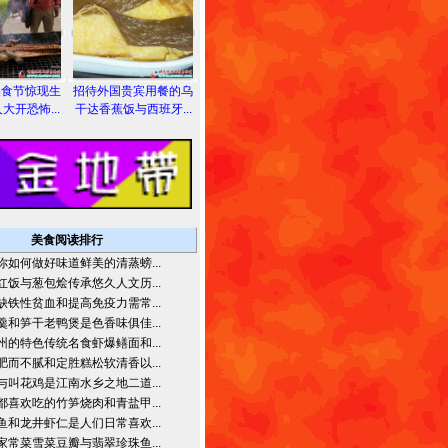
美食节惊现生
招待外国贵宾用餐的乌
大开恐怖...
干达香蕉饭与西班牙...
美食阅读排行
你如何做好味道鲜美的清蒸螃...
红饭与葱包烩传承悠久人文历...
缺铁性贫血和提高免疫力需常...
羹和笋干老鸭煲是色香味俱佳...
州的特色传统名食虾爆鳝面和...
肥而不腻和定胜糕松软清香以...
与叫花鸡是江南水乡之地二道...
都喜欢吃的竹笋烧肉和青盐甲...
鱼和龙井虾仁是人们日常喜欢...
家常菜雪菜豆瓣与翡翠珍珠鱼...