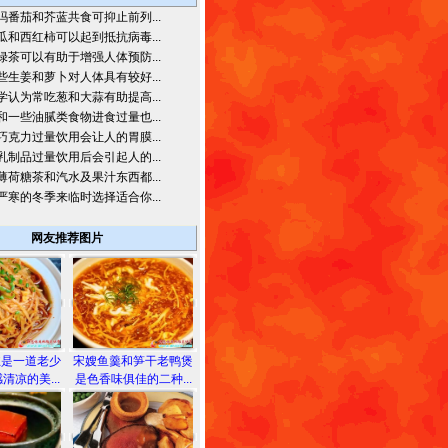
吗番茄和芥蓝共食可抑止前列...
瓜和西红柿可以起到抵抗病毒...
绿茶可以有助于增强人体预防...
些生姜和萝卜对人体具有较好...
学认为常吃葱和大蒜有助提高...
和一些油腻类食物进食过量也...
巧克力过量饮用会让人的胃膜...
乳制品过量饮用后会引起人的...
薄荷糖茶和汽水及果汁东西都...
严寒的冬季来临时选择适合你...
网友推荐图片
丝是一道老少
宋嫂鱼羹和笋干老鸭煲
清凉的美...
是色香味俱佳的二种...