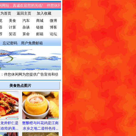
站，真诚欢迎您的光临! 伴您休闲网站，将免费给您带来趣味时事、笑话集锦、家庭
设为首页
返回主页
加入收藏
览
美食
汽车
商城
微博
语
计算
杂谈
链接
博客
荐
笑话
算命
邮箱
论坛
忘记密码
用户免费邮箱
伴您休闲网为您提供广告宣传和信息发布，有需求者请与我们联系。
美食热点图片
和龙井虾仁是
蟹酿橙与叫花鸡是江南
欢吃的美...
水乡之地二道特色传...