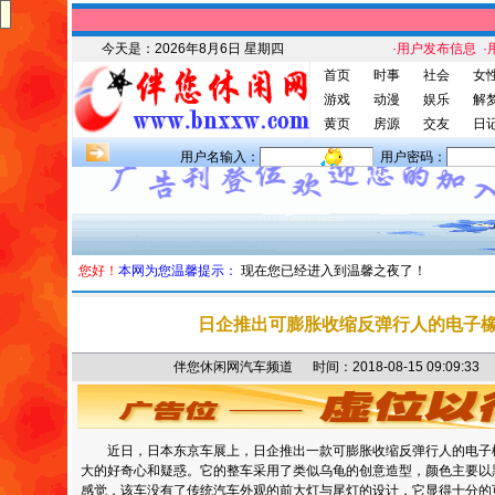
今天是：
2026年8月6日 星期四
·用户发布信息
·
首页
时事
社会
女
游戏
动漫
娱乐
解
黄页
房源
交友
日
用户名输入：
用户密码：
您好！
本网为您温馨提示：
现在您已经进入到温馨之夜了！
日企推出可膨胀收缩反弹行人的电子
伴您休闲网汽车频道 时间：2018-08-15 09:09
近日，日本东京车展上，日企推出一款可膨胀收缩反弹行人的电子
大的好奇心和疑惑。它的整车采用了类似乌龟的创意造型，颜色主要以
感觉，该车没有了传统汽车外观的前大灯与尾灯的设计，它显得十分的