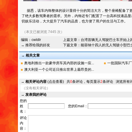
据悉，该车内饰整体的设计显得十分的简洁大方，整个座椅配备了更
了绝大多数驾乘者的需求。另外，内饰还专门配置了一台高科技液晶显
切娱乐活动，大大提升了汽车的品质，也方便了用户的生活与工作。
（本文已被浏览 7445 次）
编辑：
cwldlr
上篇文章：
台湾首辆无人驾驶巴士车开始上
→ 推荐给我的好友
下篇文章：
能容纳十四人的无人驾驶小型巴
→ 相关文章
奥地利推出一款豪华房车其内部的设施一应...
一批国际汽车厂
澳大利亚一个公司近日推出世界上最昂贵的...
→
相关评论内容
(点击查看)
共
0
条评论，每页显示
2
条评论
浏览所有
（没有相关评论）
→
发表我的评论
您的
姓
您的Email：
名：
评论
内
容：