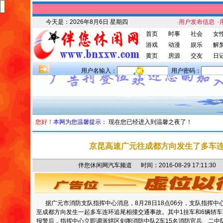
今天是：
2026年8月6日 星期四
·用户发布信息
·
首页
时事
社会
女
游戏
动漫
娱乐
解
黄页
房源
交友
日
用户名输入：
用户密码：
您好！
本网为您温馨提示：
现在您已经进入到温馨之夜了！
京昆高速广元往成都方向发生了多车
伴您休闲网汽车频道 时间：2016-08-29 17:11
据广元市消防支队指挥中心消息，8月28日18点06分，支队指挥中
至成都方向发生一起多车连环追尾相撞交通事故。其中1挂车和6辆轿
报警后，指挥中心立即调派辖区剑阁消防中队2车15名消防官兵、二中