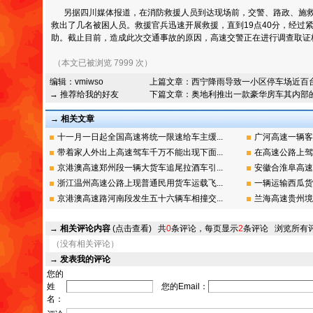
另据四川媒体报道，在消防救援人员到达现场前，交警、路政、施救
救出了几名被困人员。救援官兵迅速开展救援，直到19点40分，经过
助。截止目前，造成此次交通事故的原因，高速交警正在进行调查取证
（本文已被浏览 7999 次）
编辑：
vmiwso
上篇文章：
西宁降雨导致一小区停车场近百
→ 推荐给我的好友
下篇文章：
奥地利推出一款豪华房车其内部
→ 相关文章
十一月一日起全国高速将统一限速给车主缓...
广河高速一辆客
带着家人外出上高速驾车千万不能出现下面...
在高速公路上驾
京港澳高速郑州段一辆大货车追尾拉酒车引...
安徽合淮阜高速
浙江温州高速公路上现普通民用货车运载飞...
一辆运输西瓜货
京港澳高速路河南段发生五十六辆车相撞交...
兰海高速贵州境
→
相关评论内容
(点击查看)
共
0
条评论，每页显示
2
条评论
浏览所有
（没有相关评论）
→
发表我的评论
您的
姓
您的Email：
名：