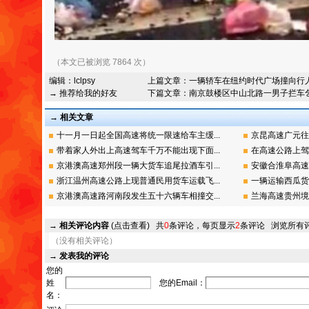
（本文已被浏览 7864 次）
编辑：
lclpsy
上篇文章：
一辆轿车在纽约时代广场撞向行
→ 推荐给我的好友
下篇文章：
南京鼓楼区中山北路一男子拦车
→ 相关文章
十一月一日起全国高速将统一限速给车主缓...
京昆高速广元往
带着家人外出上高速驾车千万不能出现下面...
在高速公路上驾
京港澳高速郑州段一辆大货车追尾拉酒车引...
安徽合淮阜高速
浙江温州高速公路上现普通民用货车运载飞...
一辆运输西瓜货
京港澳高速路河南段发生五十六辆车相撞交...
兰海高速贵州境
→
相关评论内容
(点击查看)
共
0
条评论，每页显示
2
条评论
浏览所有
（没有相关评论）
→
发表我的评论
您的
姓
您的Email：
名：