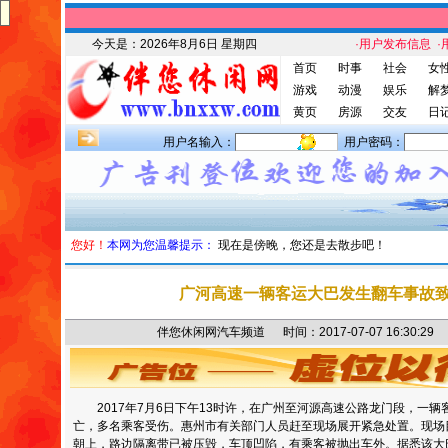
今天是：
2026年8月6日 星期四
·用户发布信息
·
首页
时事
社会
女
游戏
动漫
娱乐
解
黄页
房源
交友
日
用户名输入：
用户密码：
您好！
本网为您温馨提示：
现在是傍晚，您还是去散步吧！
广河高速一辆客运大巴发生翻车事故
伴您休闲网汽车频道 时间：2017-07-07 16:30
2017年7月6日下午13时许，在广州至河源高速公路龙门段，一辆
亡，多名乘客受伤。惠州市有关部门人员赶至现场展开紧急处置。现场
朝上，路边隔离带已被压毁，车顶凹陷，有乘客被抛出车外。据悉该大