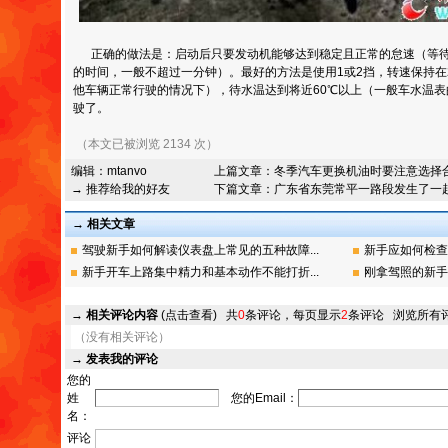
正确的做法是：启动后只要发动机能够达到稳定且正常的怠速（等待
的时间，一般不超过一分钟）。最好的方法是使用1或2挡，转速保持在
他车辆正常行驶的情况下），待水温达到将近60℃以上（一般车水温
驶了。
（本文已被浏览 2134 次）
编辑：
mtanvo
上篇文章：
冬季汽车更换机油时要注意选择
→ 推荐给我的好友
下篇文章：
广东省东莞常平一路段发生了一
→ 相关文章
驾驶新手如何解读仪表盘上常见的五种故障...
新手应如何检查
新手开车上路集中精力和基本动作不能打折...
刚拿驾照的新手
→
相关评论内容
(点击查看)
共
0
条评论，每页显示
2
条评论
浏览所有
（没有相关评论）
→
发表我的评论
您的
姓
您的Email：
名：
评论