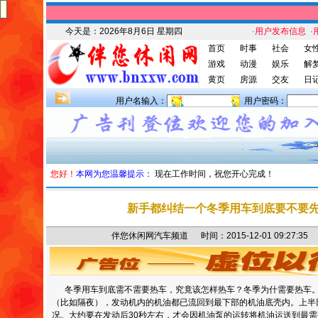
今天是：
2026年8月6日 星期四
·用户发布信息
·
首页
时事
社会
女
游戏
动漫
娱乐
解
黄页
房源
交友
日
用户名输入：
用户密码：
您好！
本网为您温馨提示：
现在工作时间，祝您开心完成！
新手都纠结一个冬季用车到底要不要
伴您休闲网汽车频道 时间：2015-12-01 09:27
冬季用车到底需不需要热车，究竟该怎样热车？冬季为什需要热车。
（比如隔夜），发动机内的机油都已流回到最下部的机油底壳内。上半
况。大约要在发动后30秒左右，才会因机油泵的运转将机油运送到最