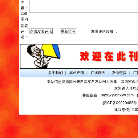
内
容：
250
字内
发表
评
发表评论须知 →
论：
关于我们
┋
本站声明
┋
在线聊天
┋
友情链接
┋
广
本站信息资源部分来自网友自发及网上收集，其内容观
欢迎进入伴您
客服信箱：bnxxw@bnxxw.com 
皖ICP备09020483号
建议您使用10