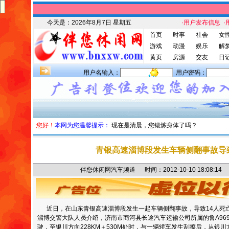
今天是：
2026年8月7日 星期五
·用户发布信息
·
首页
时事
社会
女
游戏
动漫
娱乐
解
黄页
房源
交友
日
用户名输入：
用户密码：
您好！
本网为您温馨提示：
现在是清晨，您锻炼身体了吗？
青银高速淄博段发生车辆侧翻事故导
伴您休闲网汽车频道 时间：2012-10-10 18:08
近日，在山东青银高速淄博段发生一起车辆侧翻事故，导致14人死亡
淄博交警大队人员介绍，济南市商河县长途汽车运输公司所属的鲁A96
驶，至银川方向228KM＋530M处时，与一辆轿车发生刮擦后，从银