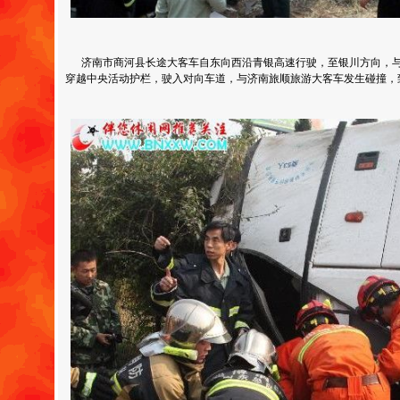
济南市商河县长途大客车自东向西沿青银高速行驶，至银川方向，与
穿越中央活动护栏，驶入对向车道，与济南旅顺旅游大客车发生碰撞，