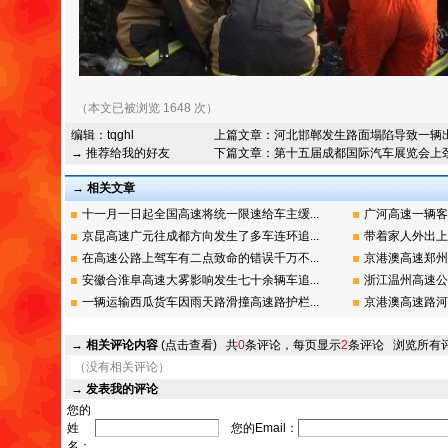
（本文已被浏览 1648 次）
编辑：
tqghl
上篇文章：
河北邯郸发生路面塌陷导致一辆
→ 推荐给我的好友
下篇文章：
第十五届成都国际汽车展览会上
→ 相关文章
十一月一日起全国高速将统一限速给车主缓...
广河高速一辆客
京昆高速广元往成都方向发生了多车连环追...
带着家人外出上
在高速公路上驾车有二点致命的错误千万不...
京港澳高速郑州
安徽合淮阜高速大雾影响发生七十余辆车追...
浙江温州高速公
一辆运输西瓜货车因雨天路滑撞高速路护栏...
京港澳高速路河
→
相关评论内容
(点击查看)
共
0
条评论，每页显示
2
条评论
浏览所有
（没有相关评论）
→
发表我的评论
您的
姓
您的Email：
名：