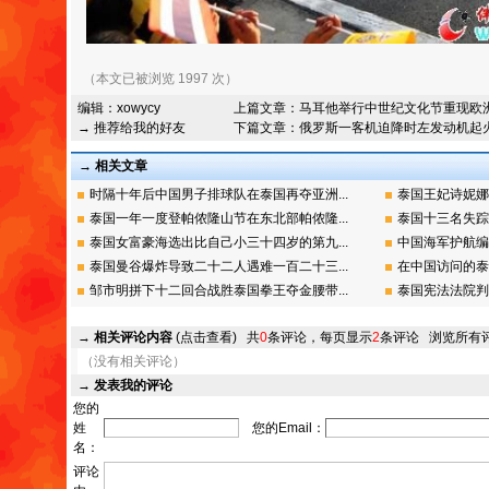
（本文已被浏览 1997 次）
编辑：
xowycy
上篇文章：
马耳他举行中世纪文化节重现欧
→ 推荐给我的好友
下篇文章：
俄罗斯一客机迫降时左发动机起
→ 相关文章
时隔十年后中国男子排球队在泰国再夺亚洲...
泰国王妃诗妮娜
泰国一年一度登帕侬隆山节在东北部帕侬隆...
泰国十三名失踪
泰国女富豪海选出比自己小三十四岁的第九...
中国海军护航编
泰国曼谷爆炸导致二十二人遇难一百二十三...
在中国访问的泰
邹市明拼下十二回合战胜泰国拳王夺金腰带...
泰国宪法法院判
→
相关评论内容
(点击查看)
共
0
条评论，每页显示
2
条评论
浏览所有
（没有相关评论）
→
发表我的评论
您的
姓
您的Email：
名：
评论