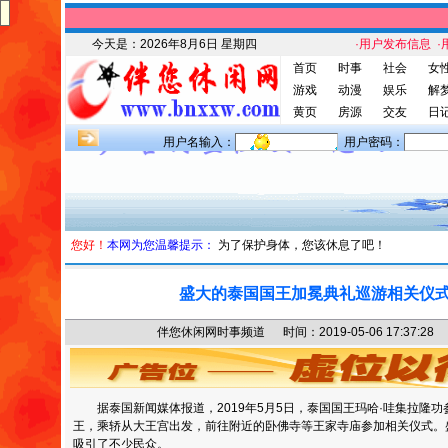
今天是：
2026年8月6日 星期四
·用户发布信息
·
首页
时事
社会
女
游戏
动漫
娱乐
解
黄页
房源
交友
日
用户名输入：
用户密码：
您好！
本网为您温馨提示：
为了保护身体，您该休息了吧！
盛大的泰国国王加冕典礼巡游相关仪
伴您休闲网时事频道 时间：2019-05-06 17:37
据泰国新闻媒体报道，2019年5月5日，泰国国王玛哈·哇集拉隆
王，乘轿从大王宫出发，前往附近的卧佛寺等王家寺庙参加相关仪式。
吸引了不少民众。