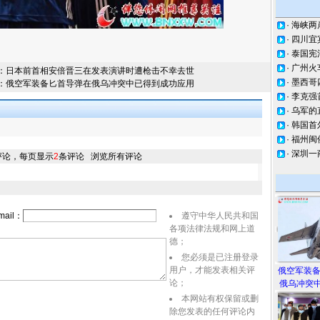
·
海峡两
·
四川宜
·
泰国宪
·
广州火
：
日本前首相安倍晋三在发表演讲时遭枪击不幸去世
·
墨西哥
：
俄空军装备匕首导弹在俄乌冲突中已得到成功应用
·
李克强
·
乌军的
·
韩国首
·
福州闽
·
深圳一
评论，每页显示
2
条评论
浏览所有评论
ail：
遵守中华人民共和国
各项法律法规和网上道
德；
您必须是已注册登录
用户，才能发表相关评
俄空军装
论；
俄乌冲突中
本网站有权保留或删
除您发表的任何评论内