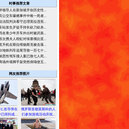
时事推荐文章
岸领导人在新加坡开创历史性...
宾公交车爆燃事件中唯一死者...
法法院判决看守总理英拉违宪...
车站发生歹徒手持长砍刀砍杀...
四名青少年开车外出时被武装...
首次携夫人程虹对埃塞俄比亚...
直升机在斯拉维杨斯克被击落...
尔地铁列车追尾导致一百七十...
侯恶性驾车撞人案已致七人死...
商场外墙脚手架突然倒塌使五...
网友推荐图片
备匕首导弹在
俄罗斯首都莫斯科的人
已得到成...
们参加游戏活动庆祝...