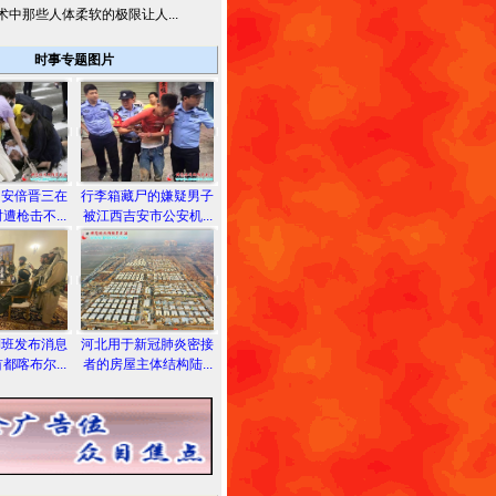
术中那些人体柔软的极限让人...
时事专题图片
相安倍晋三在
行李箱藏尸的嫌疑男子
遭枪击不...
被江西吉安市公安机...
利班发布消息
河北用于新冠肺炎密接
都喀布尔...
者的房屋主体结构陆...