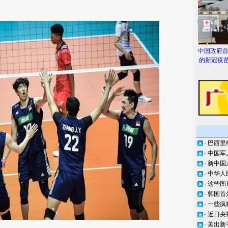
中国政府
的新冠疫苗
·
巴西里
·
中国军
·
新中国
·
中华人
·
这些图
·
韩国首
·
一些疯
·
近日央
·
美出新