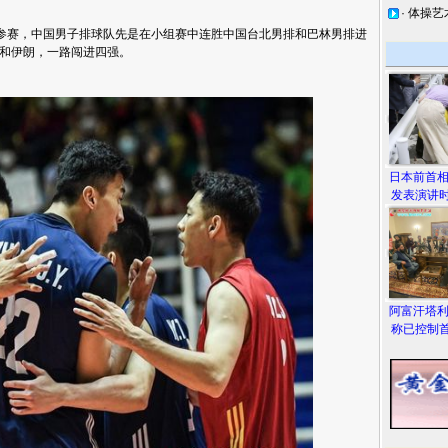
·
体操艺
参赛，中国男子排球队先是在小组赛中连胜中国台北男排和巴林男排进
和伊朗，一路闯进四强。
日本前首
发表演讲时
阿富汗塔
称已控制首