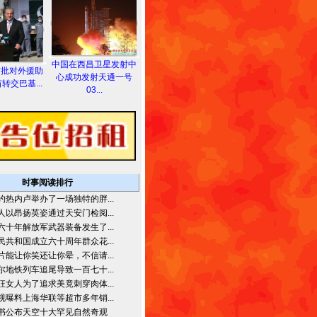
中国在西昌卫星发射中
首批对外援助
心成功发射天通一号
转交巴基...
03...
时事阅读排行
约热内卢举办了一场独特的胖...
人以昂扬英姿通过天安门检阅...
六十年解放军武器装备发生了...
民共和国成立六十周年群众花...
片能让你笑还让你晕，不信请...
尔地铁列车追尾导致一百七十...
狂女人为了追求美竟刺穿肉体...
视曝料上海华联等超市多年销...
书公布天空十大罕见自然奇观