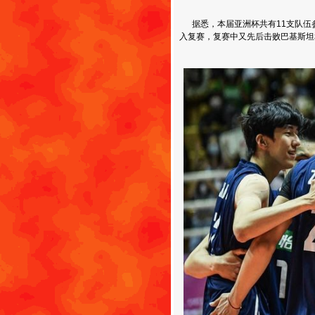
据悉，本届亚洲杯共有11支队伍
入复赛，复赛中又先后击败巴基斯坦