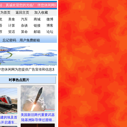
真诚欢迎您的光临! 伴您休闲网站，将免费给您带来趣味时事、笑话集锦、家庭生
设为首页
返回主页
加入收藏
览
美食
汽车
商城
微博
语
计算
杂谈
链接
博客
荐
笑话
算命
邮箱
论坛
忘记密码
用户免费邮箱
休闲网为您提供广告宣传和信息发布，有需求者请与我们联系。
时事热点图片
美国新旧两代重要武器
承建的埃及首
陆基洲际导弹过渡细...
开启通车...