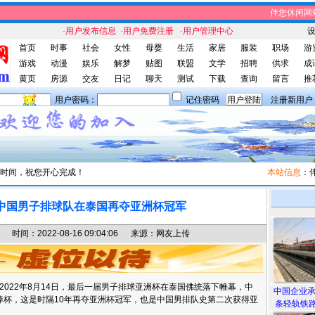
伴您休闲网站，
·用户发布信息
·用户免费注册
·用户管理中心
首页
时事
社会
女性
母婴
生活
家居
服装
职场
游
游戏
动漫
娱乐
解梦
贴图
联盟
文学
招聘
供求
成
黄页
房源
交友
日记
聊天
测试
下载
查询
留言
推
用户密码：
记住密码
注册新用户
时间，祝您开心完成！
本站信息
：伴您
中国男子排球队在泰国再夺亚洲杯冠军
间：2022-08-16 09:04:06 来源：网友上传
022年8月14日，最后一届男子排球亚洲杯在泰国佛统落下帷幕，中
中国企业
绩捧杯，这是时隔10年再夺亚洲杯冠军，也是中国男排队史第二次获得亚
条轻轨铁路