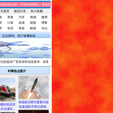
您的光临! 伴您休闲网站，将免费给您带来趣味时事、笑话集锦、家庭生活、休闲娱
设为首页
返回主页
加入收藏
览
美食
汽车
商城
微博
语
计算
杂谈
链接
博客
荐
笑话
算命
邮箱
论坛
忘记密码
用户免费邮箱
您提供广告宣传和信息发布，有需求者请与我们联系。
时事热点图片
美国新旧两代重要武器
承建的埃及首
陆基洲际导弹过渡细...
开启通车...