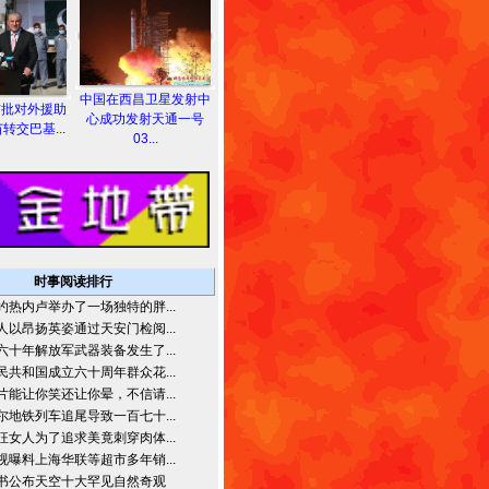
中国在西昌卫星发射中
首批对外援助
心成功发射天通一号
转交巴基...
03...
时事阅读排行
约热内卢举办了一场独特的胖...
人以昂扬英姿通过天安门检阅...
六十年解放军武器装备发生了...
民共和国成立六十周年群众花...
片能让你笑还让你晕，不信请...
尔地铁列车追尾导致一百七十...
狂女人为了追求美竟刺穿肉体...
视曝料上海华联等超市多年销...
书公布天空十大罕见自然奇观