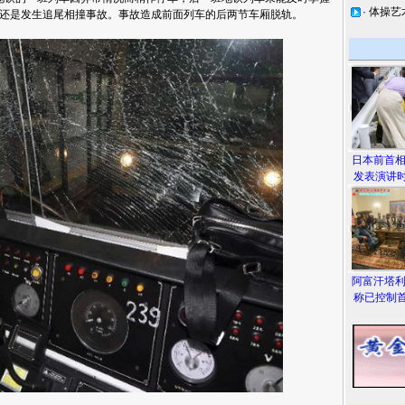
·
体操艺
还是发生追尾相撞事故。事故造成前面列车的后两节车厢脱轨。
日本前首
发表演讲时
阿富汗塔
称已控制首