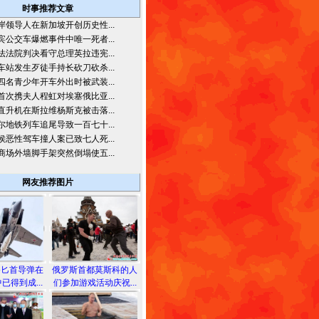
时事推荐文章
岸领导人在新加坡开创历史性...
宾公交车爆燃事件中唯一死者...
法法院判决看守总理英拉违宪...
车站发生歹徒手持长砍刀砍杀...
四名青少年开车外出时被武装...
首次携夫人程虹对埃塞俄比亚...
直升机在斯拉维杨斯克被击落...
尔地铁列车追尾导致一百七十...
侯恶性驾车撞人案已致七人死...
商场外墙脚手架突然倒塌使五...
网友推荐图片
备匕首导弹在
俄罗斯首都莫斯科的人
已得到成...
们参加游戏活动庆祝...