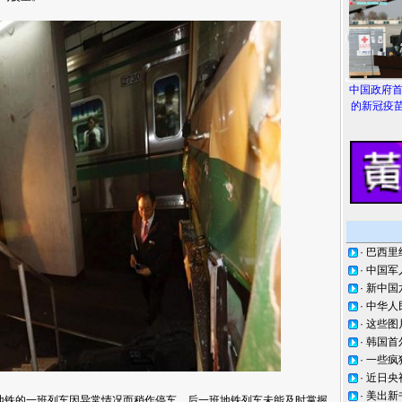
中国政府
的新冠疫苗
·
巴西里
·
中国军
·
新中国
·
中华人
·
这些图
·
韩国首
·
一些疯
·
近日央
·
美出新
铁的一班列车因异常情况而稍作停车，后一班地铁列车未能及时掌握