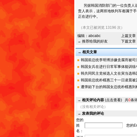
另据韩国消防部门的一位负责人说
责人表示，这两班地铁列车都属于手
正在进行中。
（本文已被浏览 13196 次）
编辑：
abcabc
上篇文章
→ 推荐给我的好友
下篇文章
→ 相关文章
韩国前总统李明博涉嫌贪腐而被司法人
韩国女兵在进行日常军事体能训练中的
韩共同民主党候选人文在寅当选韩国第
韩国前总统朴槿惠三十一日凌晨被其检
遭弹劾下台的韩国女总统朴槿惠到检察
→
相关评论内容
(点击查看)
共
0
条
（没有相关评论）
→
发表我的评论
您的
姓
您的Em
名：