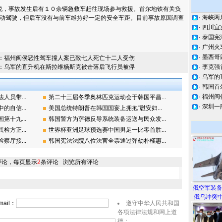
，事故发生后有１０余辆急救车赶往现场参与救援。首尔地铁有关负
·
海峡两
动驾驶，但后车没有与前车维持好一定的安全车距。目前事故原因调查
·
四川宜
·
泰国宪
·
广州火
·
墨西哥
：
福州闽侯恶性驾车撞人案已致七人死亡十二人受伤
：
乌军的直升机在斯拉维杨斯克被击落后飞行员被俘
·
李克强
·
乌军的
·
韩国首
·
福州闽
员带...
第二十三届冬季奥林匹克运动会于韩国平昌...
·
深圳一
自信...
美国总统特朗普在韩国国宴上拥抱“慰安妇...
十九...
韩国警方为萨德反导系统装备运送与民众发...
方正...
世界杯亚洲足球预选赛中国男足一比零首胜...
厅接...
韩国宪法法院八位法官全票通过弹劾朴槿惠...
评论，每页显示
2
条评论
浏览所有评论
俄空军装
俄乌冲突中
ail：
遵守中华人民共和国
各项法律法规和网上道
德；