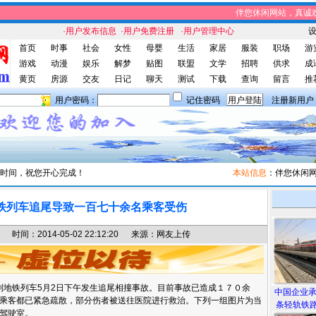
伴您休闲网站，真诚欢迎
·用户发布信息
·用户免费注册
·用户管理中心
首页
时事
社会
女性
母婴
生活
家居
服装
职场
游
游戏
动漫
娱乐
解梦
贴图
联盟
文学
招聘
供求
成
黄页
房源
交友
日记
聊天
测试
下载
查询
留言
推
用户密码：
记住密码
注册新用户
时间，祝您开心完成！
本站信息
：伴您休闲网为
铁列车追尾导致一百七十余名乘客受伤
间：2014-05-02 22:12:20 来源：网友上传
地铁列车5月2日下午发生追尾相撞事故。目前事故已造成１７０余
中国企业
乘客都已紧急疏散，部分伤者被送往医院进行救治。下列一组图片为当
条轻轨铁路
驾驶室。