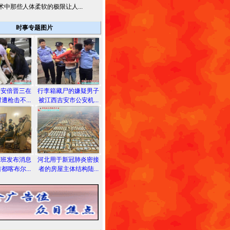
术中那些人体柔软的极限让人...
时事专题图片
相安倍晋三在
行李箱藏尸的嫌疑男子
遭枪击不...
被江西吉安市公安机...
利班发布消息
河北用于新冠肺炎密接
都喀布尔...
者的房屋主体结构陆...