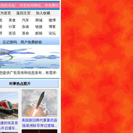
的光临! 伴您休闲网站，将免费给您带来趣味时事、笑话集锦、家庭生活、休闲娱乐
设为首页
返回主页
加入收藏
览
美食
汽车
商城
微博
语
计算
杂谈
链接
博客
荐
笑话
算命
邮箱
论坛
忘记密码
用户免费邮箱
供广告宣传和信息发布，有需求者请与我们联系。
时事热点图片
美国新旧两代重要武器
承建的埃及首
陆基洲际导弹过渡细...
开启通车...