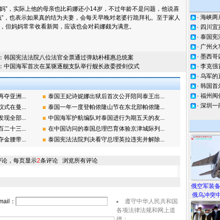
妈”，实际上他的母亲也比莉娜还小14岁，不过年龄不是问题，他说喜
·
海峡两
钱”，也表示如果真的结为夫妻，会每天早晚对老婆行跪拜礼。至于家人
，但妈妈常常收看新闻，应该也会对莉娜颇为满意。
·
四川宜
·
泰国宪
·
广州火
·
墨西哥
：
韩国宪法法院八位法官全票通过弹劾朴槿惠总统案
：
中国海军首次在某驱逐舰支队举行舰长政委授剑仪式
·
李克强
·
乌军的
·
韩国首
·
福州闽
亚洲...
泰国王妃诗妮娜出狱后首次公开陪同泰王出...
·
深圳一
在曼...
泰国一年一度登帕侬隆山节在东北部帕侬隆...
全部...
中国海军护航编队对泰国进行为期五天的友...
十三...
在中国访问的泰国总理巴育体验京津城际列...
腰带...
泰国宪法法院判决看守总理英拉违宪并解除...
评论，每页显示
2
条评论
浏览所有评论
俄空军装
俄乌冲突中
ail：
遵守中华人民共和国
各项法律法规和网上道
德；