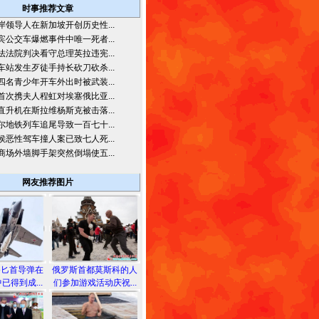
时事推荐文章
岸领导人在新加坡开创历史性...
宾公交车爆燃事件中唯一死者...
法法院判决看守总理英拉违宪...
车站发生歹徒手持长砍刀砍杀...
四名青少年开车外出时被武装...
首次携夫人程虹对埃塞俄比亚...
直升机在斯拉维杨斯克被击落...
尔地铁列车追尾导致一百七十...
侯恶性驾车撞人案已致七人死...
商场外墙脚手架突然倒塌使五...
网友推荐图片
备匕首导弹在
俄罗斯首都莫斯科的人
已得到成...
们参加游戏活动庆祝...