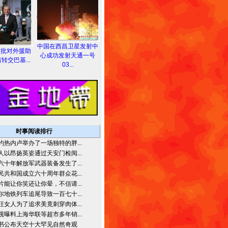
中国在西昌卫星发射中
首批对外援助
心成功发射天通一号
转交巴基...
03...
时事阅读排行
约热内卢举办了一场独特的胖...
人以昂扬英姿通过天安门检阅...
六十年解放军武器装备发生了...
民共和国成立六十周年群众花...
片能让你笑还让你晕，不信请...
尔地铁列车追尾导致一百七十...
狂女人为了追求美竟刺穿肉体...
视曝料上海华联等超市多年销...
书公布天空十大罕见自然奇观