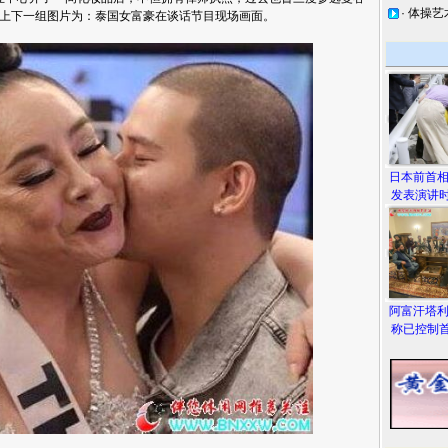
·
体操艺
上下一组图片为：泰国女富豪在谈话节目现场画面。
日本前首
发表演讲时
阿富汗塔
称已控制首