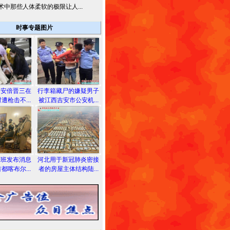
术中那些人体柔软的极限让人...
时事专题图片
相安倍晋三在
行李箱藏尸的嫌疑男子
遭枪击不...
被江西吉安市公安机...
利班发布消息
河北用于新冠肺炎密接
都喀布尔...
者的房屋主体结构陆...