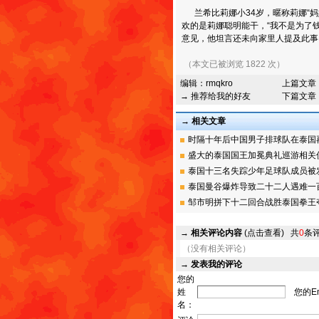
兰希比莉娜小34岁，暱称莉娜“妈
欢的是莉娜聪明能干，“我不是为了
意见，他坦言还未向家里人提及此事
（本文已被浏览 1822 次）
编辑：
rmqkro
上篇文章
→ 推荐给我的好友
下篇文章
→ 相关文章
时隔十年后中国男子排球队在泰国再夺
盛大的泰国国王加冕典礼巡游相关仪式
泰国十三名失踪少年足球队成员被发现
泰国曼谷爆炸导致二十二人遇难一百二
邹市明拼下十二回合战胜泰国拳王夺金
→
相关评论内容
(点击查看)
共
0
条
（没有相关评论）
→
发表我的评论
您的
姓
您的Em
名：