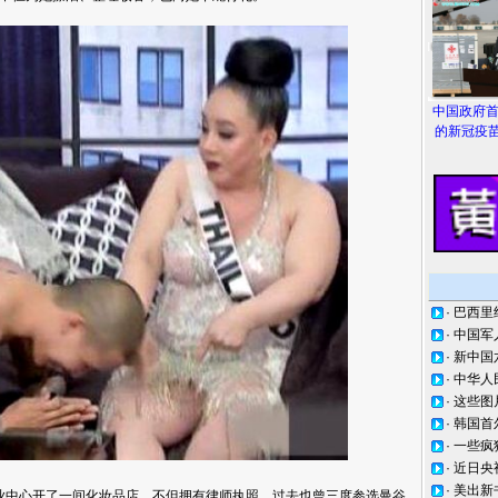
中国政府
的新冠疫苗
·
巴西里
·
中国军
·
新中国
·
中华人
·
这些图
·
韩国首
·
一些疯
·
近日央
·
美出新
中心开了一间化妆品店，不但拥有律师执照，过去也曾三度参选曼谷