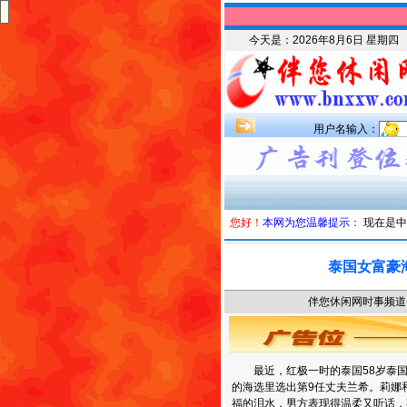
今天是：
2026年8月6日 星期四
用户名输入：
您好！
本网为您温馨提示：
现在是中
泰国女富豪
伴您休闲网时事频道 时
最近，红极一时的泰国58岁泰国
的海选里选出第9任丈夫兰希。莉娜
福的泪水，男方表现得温柔又听话，