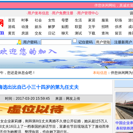
伴您休闲网站，真诚欢迎您
·用户发布信息
·用户免费注册
·用户管理中心
首页
时事
社会
女性
母婴
生活
家居
服装
职场
游
游戏
动漫
娱乐
解梦
贴图
联盟
文学
招聘
供求
成
黄页
房源
交友
日记
聊天
测试
下载
查询
留言
推
用户密码：
记住密码
注册新用户
午，您还是休息会吧！
本站信息
：伴您休闲网为您提
海选出比自己小三十四岁的第九任丈夫
间：2017-03-20 15:59:45 来源：网友上传
女企业家莉娜，刚和第8任丈夫离婚不久便公开征婚，她从超过5万人
中国企业
和丈夫16日上了一档泰国的谈话节目，富豪在节目现场流下了激动而幸
条轻轨铁路
不但为她擦泪、整理妆容，也向她下跪行礼。