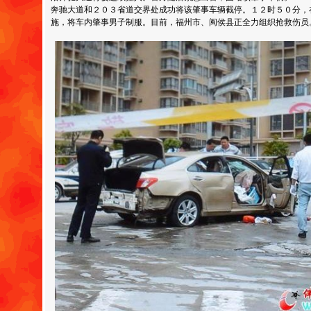
奔驰大道和２０３省道交界处成功将该肇事车辆截停。１２时５０分，
施，将车内肇事男子制服。目前，福州市、闽侯县正全力组织抢救伤员