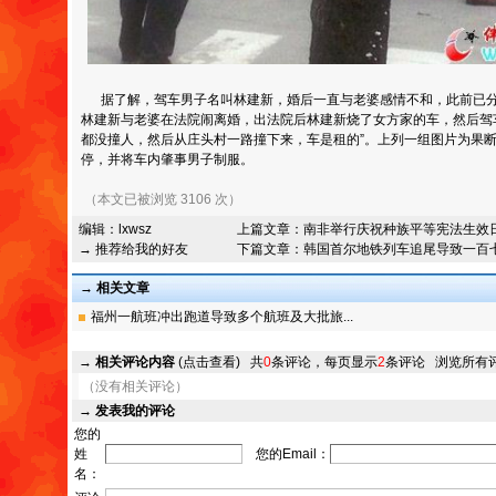
据了解，驾车男子名叫林建新，婚后一直与老婆感情不和，此前已分
林建新与老婆在法院闹离婚，出法院后林建新烧了女方家的车，然后驾
都没撞人，然后从庄头村一路撞下来，车是租的”。上列一组图片为果
停，并将车内肇事男子制服。
（本文已被浏览 3106 次）
编辑：
lxwsz
上篇文章：
南非举行庆祝种族平等宪法生效
→ 推荐给我的好友
下篇文章：
韩国首尔地铁列车追尾导致一百
→ 相关文章
福州一航班冲出跑道导致多个航班及大批旅...
→
相关评论内容
(点击查看)
共
0
条评论，每页显示
2
条评论
浏览所有
（没有相关评论）
→
发表我的评论
您的
姓
您的Email：
名：