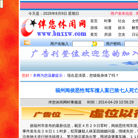
今天是：
2026年8月9日 星期日
·用户发布信息
·
首页
时事
社会
女
游戏
动漫
娱乐
解
黄页
房源
交友
日
用户名输入：
用户密码：
您好！
本网为您温馨提示：
现在是清晨，您锻炼身体了吗？
福州闽侯恶性驾车撞人案已致七人死
伴您休闲网时事频道 时间：2014-04-29 10:56
据福州市发布的最新信息，截至４月２９日零时，闽侯恶性驾车撞
事件发生在２８日１１时多，犯罪嫌疑人林某因婚姻问题，情绪失控，
沿奔驰大道行驶连续撞人。警方随后紧急出警，围堵该肇事车辆。１１