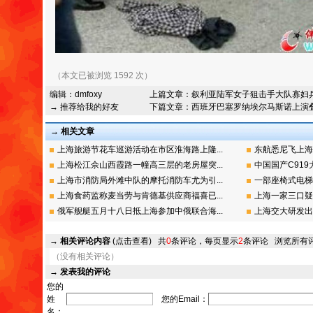
（本文已被浏览 1592 次）
编辑：
dmfoxy
上篇文章：
叙利亚陆军女子狙击手大队寡妇
→ 推荐给我的好友
下篇文章：
西班牙巴塞罗纳埃尔马斯诺上演
→ 相关文章
上海旅游节花车巡游活动在市区淮海路上隆...
东航悉尼飞上海
上海松江佘山西霞路一幢高三层的老房屋突...
中国国产C919
上海市消防局外滩中队的摩托消防车尤为引...
一部座椅式电梯
上海食药监称麦当劳与肯德基供应商福喜已...
上海一家三口疑
俄军舰艇五月十八日抵上海参加中俄联合海...
上海交大研发出
→
相关评论内容
(点击查看)
共
0
条评论，每页显示
2
条评论
浏览所有
（没有相关评论）
→
发表我的评论
您的
姓
您的Email：
名：