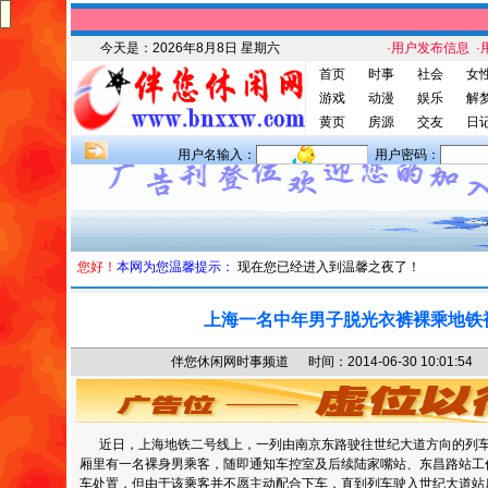
今天是：
2026年8月8日 星期六
·用户发布信息
·
首页
时事
社会
女
游戏
动漫
娱乐
解
黄页
房源
交友
日
用户名输入：
用户密码：
您好！
本网为您温馨提示：
现在您已经进入到温馨之夜了！
上海一名中年男子脱光衣裤裸乘地铁
伴您休闲网时事频道 时间：2014-06-30 10:01
近日，上海地铁二号线上，一列由南京东路驶往世纪大道方向的列车
厢里有一名裸身男乘客，随即通知车控室及后续陆家嘴站、东昌路站工
车处置，但由于该乘客并不愿主动配合下车，直到列车驶入世纪大道站