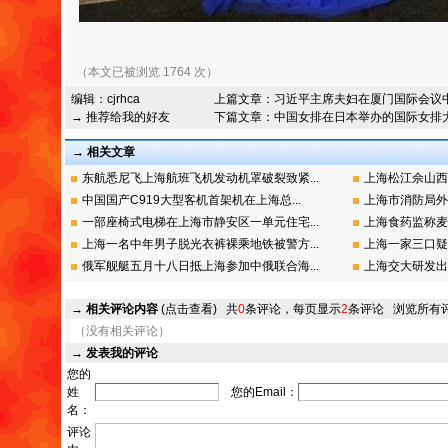
（本文已被浏览 1764 次）
编辑：
cjrhca
上篇文章：
习近平主席夫妇在厦门国际会议
→ 推荐给我的好友
下篇文章：
中国女排在日本举办的国际女排
→ 相关文章
东航悉尼飞上海航班飞机发动机罩破裂致紧...
上海松江佘山西
中国国产C919大型客机首架机在上海总...
上海市消防局外
一部座椅式电梯在上海市静安区一单元住宅...
上海食药监称麦
上海一名中年男子脱光衣裤裸乘地铁被警方...
上海一家三口疑
俄军舰艇五月十八日抵上海参加中俄联合海...
上海交大研发出
→
相关评论内容
(点击查看)
共
0
条评论，每页显示
2
条评论
浏览所有
（没有相关评论）
→
发表我的评论
您的
姓
您的Email：
名：
评论