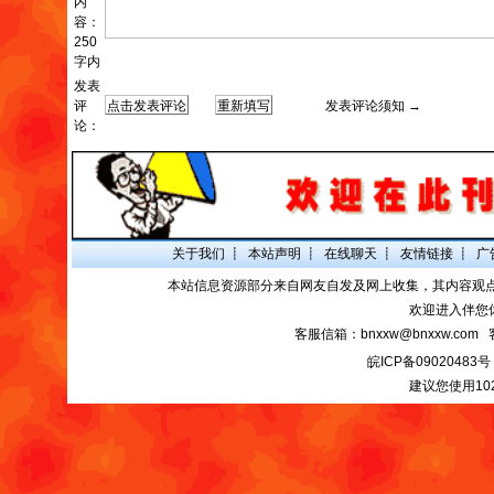
内
容：
250
字内
发表
评
发表评论须知 →
论：
关于我们
┋
本站声明
┋
在线聊天
┋
友情链接
┋
广
本站信息资源部分来自网友自发及网上收集，其内容观
欢迎进入伴您
客服信箱：bnxxw@bnxxw.com 
皖ICP备09020483号
建议您使用10