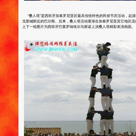
“叠人塔”是西班牙加泰罗尼亚区最具传统特色的民俗节庆活动，起源
戈那城附近的巴尔斯。后来，叠人塔活动逐渐在加泰罗尼亚其它地区流
上下一组图片为西班牙巴塞罗纳埃尔马斯诺上演叠人塔精彩表演画面。