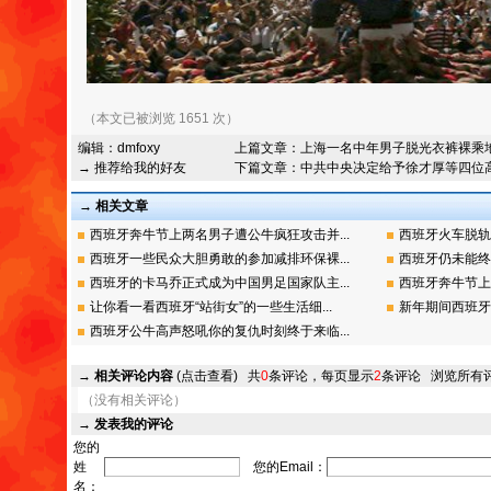
（本文已被浏览 1651 次）
编辑：
dmfoxy
上篇文章：
上海一名中年男子脱光衣裤裸乘
→ 推荐给我的好友
下篇文章：
中共中央决定给予徐才厚等四位
→ 相关文章
西班牙奔牛节上两名男子遭公牛疯狂攻击并...
西班牙火车脱轨
西班牙一些民众大胆勇敢的参加减排环保裸...
西班牙仍未能终
西班牙的卡马乔正式成为中国男足国家队主...
西班牙奔牛节上
让你看一看西班牙“站街女”的一些生活细...
新年期间西班牙
西班牙公牛高声怒吼你的复仇时刻终于来临...
→
相关评论内容
(点击查看)
共
0
条评论，每页显示
2
条评论
浏览所有
（没有相关评论）
→
发表我的评论
您的
姓
您的Email：
名：