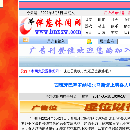
今天是：
2026年8月8日 星期六
·用户发布信息
·
首页
时事
社会
女
游戏
动漫
娱乐
解
黄页
房源
交友
日
用户名输入：
用户密码：
您好！
本网为您温馨提示：
现在是傍晚，您还是去散步吧！
西班牙巴塞罗纳埃尔马斯诺上演叠人
伴您休闲网时事频道 时间：2014-06-30 10:06
当地时间2014年6月29日，西班牙巴塞罗纳埃尔马斯诺上演“叠人塔
罗尼亚区最具传统特色的民俗节庆活动，起源于18世纪末加泰罗尼亚
来，叠人塔活动逐渐在加泰罗尼亚其它地区流行，从而广泛影响西班牙