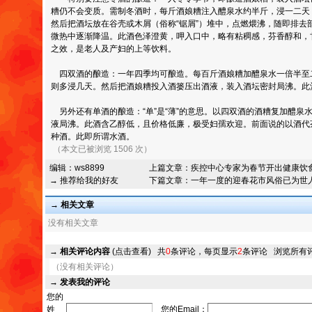
糟仍不会变质。需制冬酒时，每斤酒娘糟注入醴泉水约半斤，浸一二天
然后把酒坛放在谷壳或木屑（俗称“锯屑”）堆中，点燃煨沸，随即排去
微热中逐渐降温。此酒色泽澄黄，呷入口中，略有粘稠感，芬香醇和，
之效，是老人及产妇的上等饮料。
四双酒的酿造：一年四季均可酿造。每百斤酒娘糟加醴泉水一倍半至二
则多浸几天。然后把酒娘糟投入酒篓压出酒液，装入酒坛密封局沸。此
另外还有单酒的酿造：“单”是“薄”的意思。以四双酒的酒糟复加醴泉
液局沸。此酒含乙醇低，且价格低廉，极受妇孺欢迎。前面说的以酒代
种酒。此即所谓水酒。
（本文已被浏览 1506 次）
编辑：
ws8899
上篇文章：
疾控中心专家为春节开出健康饮
→ 推荐给我的好友
下篇文章：
一年一度的迎春花市风俗已为世
→ 相关文章
没有相关文章
→
相关评论内容
(点击查看)
共
0
条评论，每页显示
2
条评论
浏览所有
（没有相关评论）
→
发表我的评论
您的
姓
您的Email：