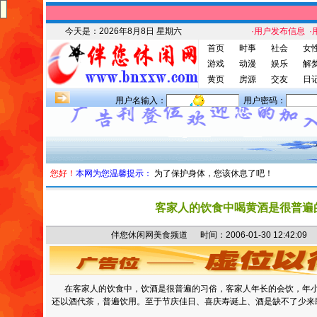
今天是：
2026年8月8日 星期六
·用户发布信息
·
首页
时事
社会
女
游戏
动漫
娱乐
解
黄页
房源
交友
日
用户名输入：
用户密码：
您好！
本网为您温馨提示：
为了保护身体，您该休息了吧！
客家人的饮食中喝黄酒是很普遍
伴您休闲网美食频道 时间：2006-01-30 12:42
在客家人的饮食中，饮酒是很普遍的习俗，客家人年长的会饮，年小
还以酒代茶，普遍饮用。至于节庆佳日、喜庆寿诞上、酒是缺不了少来