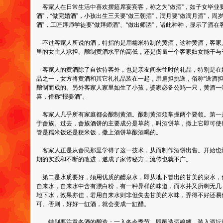
客家人在日常生活中喜欢摆筵席宴宾客，称之为“做酒”，如子女毕业要
酒”，“做完婚酒”，小孩出生三天要“做三朝酒”，满月要“做满月酒”，周
酒”，工匠拜师学徒要“做拜师酒”、“做出师洒”，诸此种种，显示了酒
不过客家人所说的酒，特指的是用糯米特制的黄酒，这种黄酒，客家
里的女主人承担。酿制黄酒水平的高低，还是衡量一个客家妇女能干与
客家人的黄酒除了自饮待客外，也是亲友间来往时的礼品，特别是在
品之一，女方将黄酒和其它礼礼品装在一起，用扁担挑送，俗称“送酒担
酿制而成的。另外客家人家里如生了小孩，婆家必备公鸡一只，黄酒一
喜，俗称“报姜酒”。
客家人几乎所有家庭都会酿制黄酒。酿制黄酒须掌握两个要领。第一
于畲族。过去，畲族酒饼的主要成分是草药，叫酒饼草，撒上它即可使
管是糯米饭还是粳米饭，撒上酒饼草酿酒喝的。
客家人正是从畲民那里学得了这一技术，从而制作酒饼出售。开始也
期的实践和不断的改进，遂成了家传秘方，流传也就不广。
第二是水质要好，须用优质的醴泉水，即从地下冒出的甘美的泉水，
自来水，自来水中含有漂白粉，有一种异样的味道，而水井又所剩无几
地下水，效果亦佳，若用自来水则非但失去甘美的水味，弄得不好还易
可。否则，好好一缸酒，就会变成一缸醋。
特别要注意冬酒的酿造：一入冬令季节，即酿造酒娘糟，装入酒坛