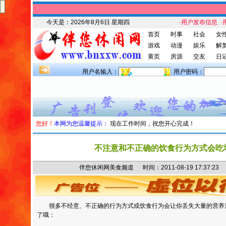
今天是：
2026年8月6日 星期四
·用户发布信息
·
首页
时事
社会
女
游戏
动漫
娱乐
解
黄页
房源
交友
日
用户名输入：
用户密码：
您好！
本网为您温馨提示：
现在工作时间，祝您开心完成！
不注意和不正确的饮食行为方式会吃
伴您休闲网美食频道 时间：2011-08-19 17:37
很多不经意、不正确的行为方式或饮食行为会让你丢失大量的营养
了哦：