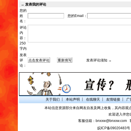
→
发表我的评论
您的
姓
您的Email：
名：
评论
内
容：
250
字内
发表
评
发表评论须知 →
论：
关于我们
┋
本站声明
┋
在线聊天
┋
友情链接
┋
广
本站信息资源部分来自网友自发及网上收集，其内容观
欢迎进入伴您
客服信箱：bnxxw@bnxxw.com 
皖ICP备09020483号