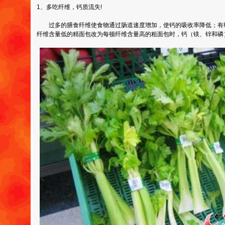
1、多吃纤维，钙质流失!
过多的膳食纤维使食物通过肠道速度增加，使钙的吸收率降低；有
纤维含量低的精面包改为每顿纤维含量高的粗面包时，钙（镁、锌和磷