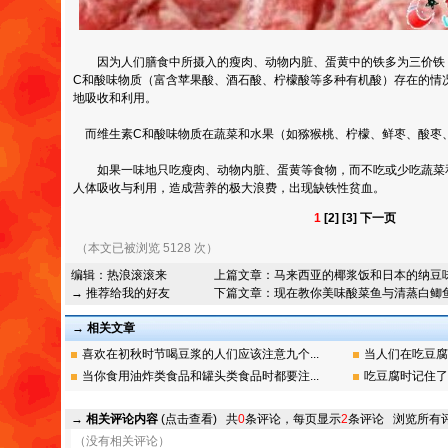
因为人们膳食中所摄入的瘦肉、动物内脏、蛋黄中的铁多为三价铁
C和酸味物质（富含苹果酸、酒石酸、柠檬酸等多种有机酸）存在的情
地吸收和利用。
而维生素C和酸味物质在蔬菜和水果（如猕猴桃、柠檬、鲜枣、酸枣
如果一味地只吃瘦肉、动物内脏、蛋黄等食物，而不吃或少吃蔬菜
人体吸收与利用，造成营养的极大浪费，出现缺铁性贫血。
1
[2]
[3]
下一页
（本文已被浏览 5128 次）
编辑：
热浪滚滚来
上篇文章：
马来西亚的椰浆饭和日本的纳豆
→ 推荐给我的好友
下篇文章：
现在教你美味酸菜鱼与清蒸白鲫
→ 相关文章
喜欢在初秋时节喝豆浆的人们应该注意九个...
当人们在吃豆腐
当你食用油炸类食品和罐头类食品时都要注...
吃豆腐时记住了
→
相关评论内容
(点击查看)
共
0
条评论，每页显示
2
条评论
浏览所有
（没有相关评论）