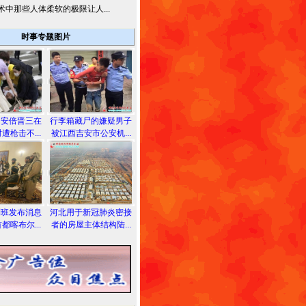
术中那些人体柔软的极限让人...
时事专题图片
相安倍晋三在
行李箱藏尸的嫌疑男子
遭枪击不...
被江西吉安市公安机...
利班发布消息
河北用于新冠肺炎密接
都喀布尔...
者的房屋主体结构陆...