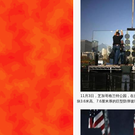
11月3日，芝加哥格兰特公园，在
块3.6米高、7.6厘米厚的巨型防