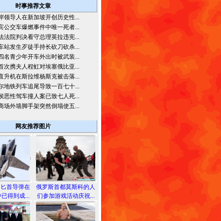
时事推荐文章
岸领导人在新加坡开创历史性...
宾公交车爆燃事件中唯一死者...
法法院判决看守总理英拉违宪...
车站发生歹徒手持长砍刀砍杀...
四名青少年开车外出时被武装...
首次携夫人程虹对埃塞俄比亚...
直升机在斯拉维杨斯克被击落...
尔地铁列车追尾导致一百七十...
侯恶性驾车撞人案已致七人死...
商场外墙脚手架突然倒塌使五...
网友推荐图片
备匕首导弹在
俄罗斯首都莫斯科的人
已得到成...
们参加游戏活动庆祝...