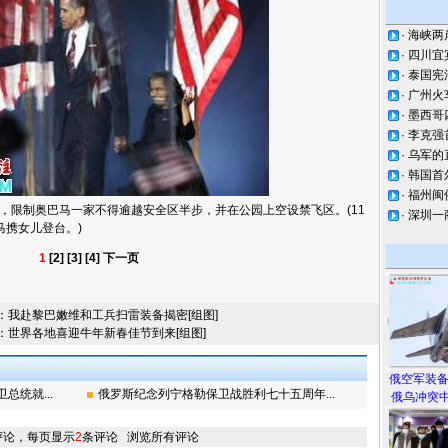
·
海峡两
·
四川宜
·
泰国宪
·
广州火
·
墨西哥
·
李克强
·
乌军的
·
韩国首
·
福州闽
限制奥巴马一家不得逾越安全区半步，并在公园上空设禁飞区。(11
·
深圳一
马携女儿登台。)
1
[2]
[3]
[4]
下一页
：
我赴黎巴嫩维和工兵扫雷装备揭密[组图]
：
世界各地喜迎牛年新春佳节到来[组图]
俄空军装
统就...
俄罗斯纪念列宁格勒保卫战胜利七十五周年...
俄乌冲突中
评论，每页显示
2
条评论
浏览所有评论