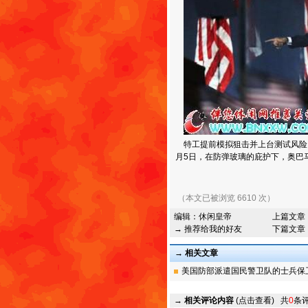
特工提前模拟狙击并上台测试风险，
月5日，在防弹玻璃的庇护下，奥巴
（本文已被浏览 6610 次）
编辑：
休闲皇帝
上篇文章
→ 推荐给我的好友
下篇文章
→ 相关文章
美国防部派遣国民警卫队的士兵保卫总
→
相关评论内容
(点击查看)
共
0
条