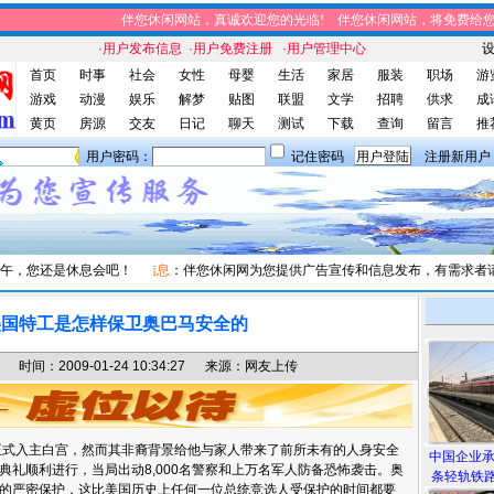
伴您休闲网站，真诚欢迎您的光临! 伴您休闲网站，将免费给您带
·用户发布信息
·用户免费注册
·用户管理中心
首页
时事
社会
女性
母婴
生活
家居
服装
职场
游
游戏
动漫
娱乐
解梦
贴图
联盟
文学
招聘
供求
成
黄页
房源
交友
日记
聊天
测试
下载
查询
留言
推
用户密码：
记住密码
注册新用户
午，您还是休息会吧！
本站信息
：伴您休闲网为您提供广告宣传和信息发布，有需求者请与
美国特工是怎样保卫奥巴马安全的
间：2009-01-24 10:34:27 来源：网友上传
正式入主白宫，然而其非裔背景给他与家人带来了前所未有的人身安全
中国企业
典礼顺利进行，当局出动8,000名警察和上万名军人防备恐怖袭击。奥
条轻轨铁路
的严密保护，这比美国历史上任何一位总统竞选人受保护的时间都要