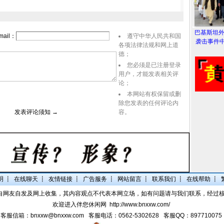
巴基斯坦
ail：
遵守中华人民共和国
袭击事件中
各项法律法规和网上道
德；
您必须是已注册登录
用户，才能发表相关评
论；
本网站有权保留或删
除您发表的任何评论内
表评论须知 →
容。
明
┋
在线聊天
┋
友情链接
┋
广告服务
┋
网站留言
┋
联系我们
┋
在线帮助
┋
自网友自发及网上收集，其内容观点不代表本网立场，如有问题请与我们联系，经过
欢迎进入伴您休闲网
http://www.bnxxw.com/
客服信箱：bnxxw@bnxxw.com 客服电话：0562-5302628 客服QQ：897710075