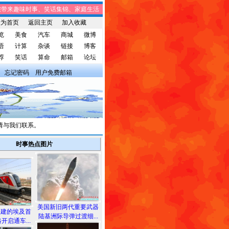
来趣味时事、笑话集锦、家庭生活、休闲娱乐、知识点滴、常用软件、想说就说论坛
设为首页
返回主页
加入收藏
览
美食
汽车
商城
微博
语
计算
杂谈
链接
博客
荐
笑话
算命
邮箱
论坛
忘记密码
用户免费邮箱
我们联系。
时事热点图片
美国新旧两代重要武器
承建的埃及首
陆基洲际导弹过渡细...
开启通车...