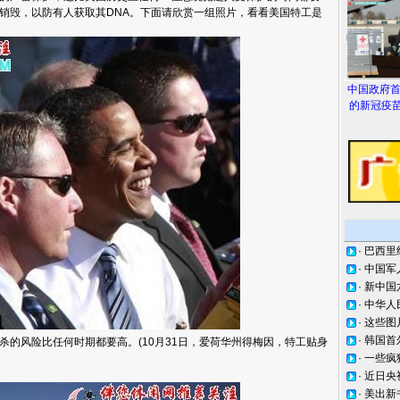
销毁，以防有人获取其DNA。下面请欣赏一组照片，看看美国特工是
中国政府
的新冠疫苗
·
巴西里
·
中国军
·
新中国
·
中华人
·
这些图
·
韩国首
的风险比任何时期都要高。(10月31日，爱荷华州得梅因，特工贴身
·
一些疯
·
近日央
·
美出新