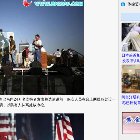
·
体操艺
日本前首
发表演讲时
阿富汗塔
奥巴马向24万名支持者发表胜选演说前，保安人员在台上两端各架设一
称已控制首
弹玻璃，以防有人从高处放冷枪。