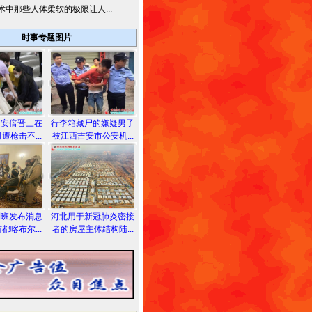
术中那些人体柔软的极限让人...
时事专题图片
相安倍晋三在
行李箱藏尸的嫌疑男子
遭枪击不...
被江西吉安市公安机...
利班发布消息
河北用于新冠肺炎密接
都喀布尔...
者的房屋主体结构陆...