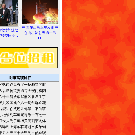
中国在西昌卫星发射中
首批对外援助
心成功发射天通一号
转交巴基...
03...
时事阅读排行
约热内卢举办了一场独特的胖...
人以昂扬英姿通过天安门检阅...
六十年解放军武器装备发生了...
民共和国成立六十周年群众花...
片能让你笑还让你晕，不信请...
尔地铁列车追尾导致一百七十...
狂女人为了追求美竟刺穿肉体...
视曝料上海华联等超市多年销...
书公布天空十大罕见自然奇观