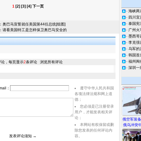
1
[2]
[3]
[4]
下一页
·
海峡两
·
四川宜
·
泰国宪
：
奥巴马宣誓就任美国第44任总统[组图]
：
请看美国特工是怎样保卫奥巴马安全的
·
广州火
·
墨西哥
·
李克强
·
乌军的
·
韩国首
·
福州闽
评论，每页显示
2
条评论
浏览所有评论
·
深圳一
ail：
遵守中华人民共和国
各项法律法规和网上道
德；
您必须是已注册登录
用户，才能发表相关评
论；
俄空军装
本网站有权保留或删
俄乌冲突中
除您发表的任何评论内
表评论须知 →
容。