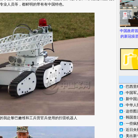
专业人员等，都鲜明的带有有中国特色。
中国政府
的新冠疫苗
·
巴西里
·
中国军
·
新中国
·
中华人
·
这些图
·
韩国首
的我赴黎巴嫩维和工兵营官兵使用的扫雷机器人
·
一些疯
·
近日央
·
美出新