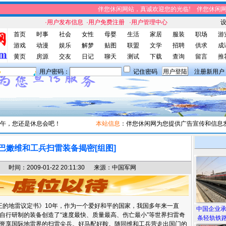
伴您休闲网站，真诚欢迎您的光临! 伴您休闲网站
·用户发布信息
·用户免费注册
·用户管理中心
首页
时事
社会
女性
母婴
生活
家居
服装
职场
游
游戏
动漫
娱乐
解梦
贴图
联盟
文学
招聘
供求
成
黄页
房源
交友
日记
聊天
测试
下载
查询
留言
推
用户密码：
记住密码
注册新用户
午，您还是休息会吧！
本站信息
：伴您休闲网为您提供广告宣传和信息发布
巴嫩维和工兵扫雷装备揭密[组图]
间：2009-01-22 20:11:30 来源：中国军网
正的地雷议定书》10年，作为一个爱好和平的国家，我国多年来一直
中国企业
自行研制的装备创造了“速度最快、质量最高、伤亡最小”等世界扫雷奇
条轻轨铁路
誉享国际地雷界的扫雷尖兵。好马配好鞍。随同维和工兵营走出国门的