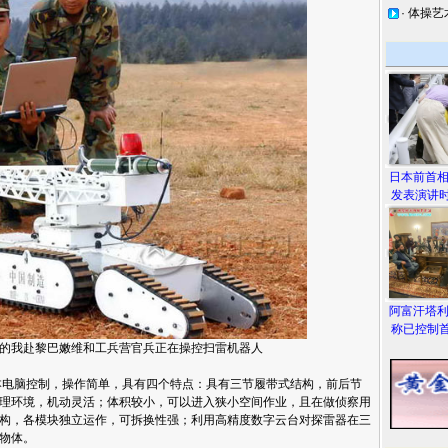
·
体操艺
日本前首
发表演讲时
阿富汗塔
称已控制首
的我赴黎巴嫩维和工兵营官兵正在操控扫雷机器人
本电脑控制，操作简单，具有四个特点：具有三节履带式结构，前后节
理环境，机动灵活；体积较小，可以进入狭小空间作业，且在做侦察用
构，各模块独立运作，可拆换性强；利用高精度数字云台对探雷器在三
物体。