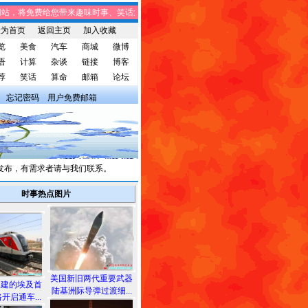
，将免费给您带来趣味时事、笑话集锦、家庭生活、休闲娱乐、知识点滴、常用软件
设为首页
返回主页
加入收藏
览
美食
汽车
商城
微博
语
计算
杂谈
链接
博客
荐
笑话
算命
邮箱
论坛
忘记密码
用户免费邮箱
，有需求者请与我们联系。
时事热点图片
美国新旧两代重要武器
承建的埃及首
陆基洲际导弹过渡细...
开启通车...