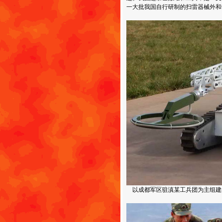
一大批我国自行研制的扫雷器械外和
以成都军区驻滇某工兵团为主组建