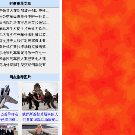
时事推荐文章
岸领导人在新加坡开创历史性...
宾公交车爆燃事件中唯一死者...
法法院判决看守总理英拉违宪...
车站发生歹徒手持长砍刀砍杀...
四名青少年开车外出时被武装...
首次携夫人程虹对埃塞俄比亚...
直升机在斯拉维杨斯克被击落...
尔地铁列车追尾导致一百七十...
侯恶性驾车撞人案已致七人死...
商场外墙脚手架突然倒塌使五...
网友推荐图片
备匕首导弹在
俄罗斯首都莫斯科的人
已得到成...
们参加游戏活动庆祝...