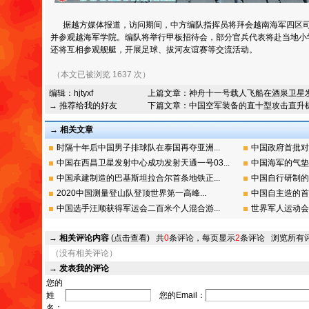
据越方媒体报道，访问期间，中方编队指挥员将拜会越南海军四区司
并参观越海军学院。编队将举行甲板招待会，部分官兵代表将赴当地小
还将互相参观舰艇，开展足球、拔河友谊赛等交流活动。
（本文已被浏览 1637 次）
编辑：
hjtyxf
上篇文章：
神舟十一号载人飞船在酒泉卫星
→ 推荐给我的好友
下篇文章：
中国空军装备的直十型攻击直升
→ 相关文章
时隔十年后中国男子排球队在泰国再夺亚洲...
中国政府首批对
中国在西昌卫星发射中心成功发射天通一号03...
中国海军的气垫
中国承建制造的巴基斯坦拉合尔首条地铁正...
中国自行研制的
2020中国测量登山队登顶世界第一高峰...
中国自主造的首艘
中国选手汪顺获得军运会二百米个人混合游...
世界军人运动会
→
相关评论内容
(点击查看)
共
0
条评论，每页显示
2
条评论
浏览所有
（没有相关评论）
→
发表我的评论
您的
姓
您的Email：
名：