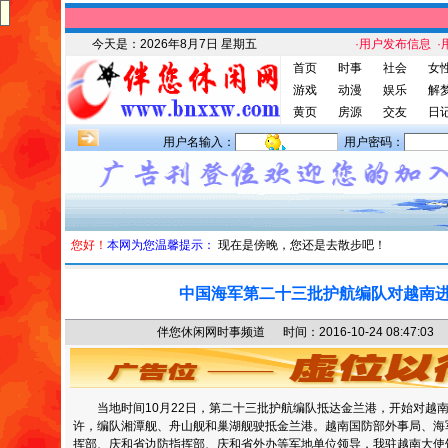
今天是：
2026年8月7日 星期五
·用户发布信息
·
首页
时事
社会
女
游戏
动漫
娱乐
解
黄页
房源
交友
日
用户名输入：
用户密码：
您好！
本网为您温馨提示：
现在是傍晚，您还是去散步吧！
中国海军第二十三批护航编队对越南
伴您休闲网时事频道 时间：2016-10-24 08:47
当地时间10月22日，第二十三批护航编队抵达金兰港，开始对越南
许，编队湘潭舰、舟山舰和巢湖舰驶抵金兰港。越南国防部外事局、海
挥部、庆和省边防指挥部、庆和省外办等军地单位领导，我驻越南大使