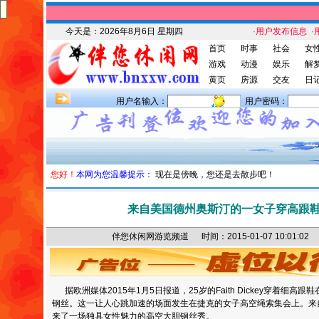
今天是：
2026年8月6日 星期四
·用户发布信息
·
首页
时事
社会
女
游戏
动漫
娱乐
解
黄页
房源
交友
日
用户名输入：
用户密码：
您好！
本网为您温馨提示：
现在是傍晚，您还是去散步吧！
来自美国德州奥斯汀的一女子穿高跟
伴您休闲网游览频道 时间：2015-01-07 10:01
据欧洲媒体2015年1月5日报道，25岁的Faith Dickey穿着细
钢丝。这一让人心跳加速的场面发生在捷克的女子高空绳索集会上。来自美
来了一场独具女性魅力的高空大胆钢丝秀。