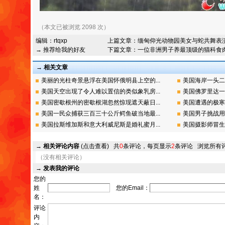
（本文已被浏览 2098 次）
编辑：
rtqxp
上篇文章：
缅甸仰光动物园美女与蛇共舞表
→ 推荐给我的好友
下篇文章：
一位非洲男子养最顶级的猫科食
→ 相关文章
美丽的光柱奇景悬浮在美国怀俄明县上空的...
美国海岸一头二
美国天空出现了令人难以置信的类似象乳房...
美国佛罗里达一
美国密歇根州的密歇根湖忽然惊现遮天蔽日...
美国遭遇的极寒
美国一民众捕获三百三十公斤鳄鱼破当地最...
美国男子挑战用
美国拉斯维加斯和意大利威尼斯是婚礼蜜月...
美国摄影师冒生
→
相关评论内容
(点击查看)
共
0
条评论，每页显示
2
条评论
浏览所有
（没有相关评论）
→
发表我的评论
您的
姓
您的Email：
名：
评论
内