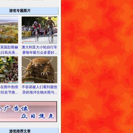
游览专题图片
拍英国彭斯赫
澳大利亚大小轮自行车
日风光美...
赛每年吸引众多爱好...
们在雨中热情
不容易被人们看到最怪
狂欢节推...
异的海洋生物水熊与...
游览推荐文章