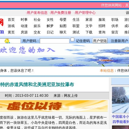
伴您休闲网站，真诚
·用户发布信息
·用户免费注册
·用户管理中心
首页
时事
社会
女性
母婴
生活
家居
服装
职场
游
游戏
动漫
娱乐
解梦
贴图
联盟
文学
招聘
供求
成
黄页
房源
交友
日记
聊天
测试
下载
查询
留言
推
用户密码：
记住密码
注册新用户
身体，您该休息了吧！
本站信息
：伴您休闲网
独特的赤道风情和北美洲尼亚加拉瀑布
间：2013-03-07 11:40:30 来源：网友上传
中国最冷
度假而设，旅游在这里几乎就意味着一切。无际的海面上，星罗棋布一
四季能看到
而下的一块块翠玉。小岛中央是绿色，四周是白色，而近岛的海水是浅
艳、俊男太猛，这些成了马尔代夫独特的赤道风情。