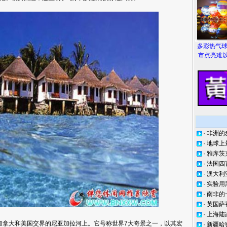
多彩热气
市点亮难以
·
非洲的
·
地球上
·
雅库茨
·
法国四
·
澳大利
·
实验用
·
南非的
·
英国萨
·
上海陆
大和美国交界的尼亚加拉河上。它号称世界7大奇景之一，以其宏
·
新疆哈