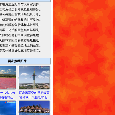
常在海里近距离与大白鲨共舞...
亚气象挂历照片视觉壮观奇妙...
韶关丹霞山有两块酷似男女生...
红似草莓的螃蟹和绝世罕见的...
信的独眼鲨鱼胎儿和非常罕见...
百零一公斤的巨型鳐鱼与罕见...
衣服站在他们中间倒觉得尴尬...
天鹅城堡因美丽被称是最接近...
名古迹和基督教圣地上的圣米...
亨索伦城堡好似充满英雄主义...
网友推荐图片
下一片似少女
百余米高空的世界最高
泊绝对让...
塔吊秋千风驰电掣吸...