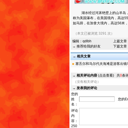
湖水经过河床绝壁上的山羊岛，分
称为美国瀑布，在美国境内，高达5
如马蹄，在加拿大境内，高达56米，
（本文已被浏览 3291 次）
编辑：
qdlbh
上篇文章
→ 推荐给我的好友
下篇文章
→ 相关文章
塞舌尔和马尔代夫海滩是游客出镜率最
→
相关评论内容
(点击查看)
共
0
条
（没有相关评论）
→
发表我的评论
您的
姓
您的Em
名：
评论
内
容：
250