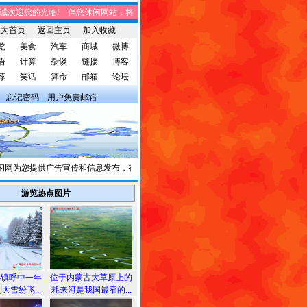
欢迎您的光临! 伴您休闲网站，将免费给您带来趣味时事、笑话集锦、家庭生活、休
设为首页
返回主页
加入收藏
览
美食
汽车
商城
微博
语
计算
杂谈
链接
博客
荐
笑话
算命
邮箱
论坛
忘记密码
用户免费邮箱
为您提供广告宣传和信息发布，有需求者请与我们联系。
游览热点图片
小镇呼中一年
位于内蒙古大草原上的
大雪纷飞...
耗来河是我国最窄的...