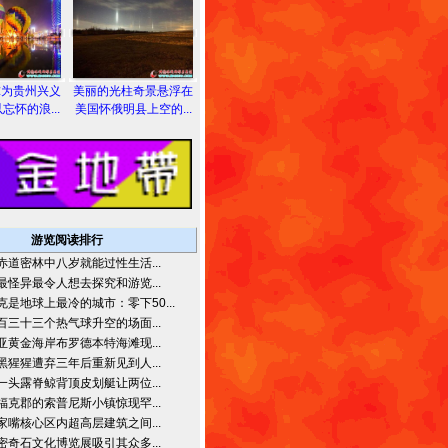
球为贵州兴义
美丽的光柱奇景悬浮在
忘怀的浪...
美国怀俄明县上空的...
游览阅读排行
赤道密林中八岁就能过性生活...
最怪异最令人想去探究和游览...
克是地球上最冷的城市：零下50...
百三十三个热气球升空的场面...
亚黄金海岸布罗德本特海滩现...
黑猩猩遭弃三年后重新见到人...
一头露脊鲸背顶皮划艇让两位...
福克郡的索普尼斯小镇惊现罕...
家嘴核心区内超高层建筑之间...
密奇石文化博览展吸引其众多...