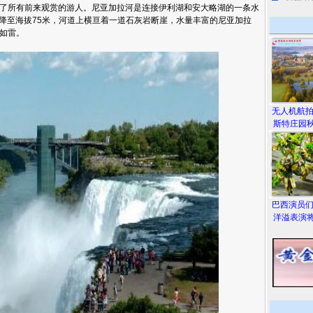
了所有前来观赏的游人。尼亚加拉河是连接伊利湖和安大略湖的一条水
直降至海拔75米，河道上横亘着一道石灰岩断崖，水量丰富的尼亚加拉
如雷。
无人机航
斯特庄园秋
巴西演员
洋溢表演将