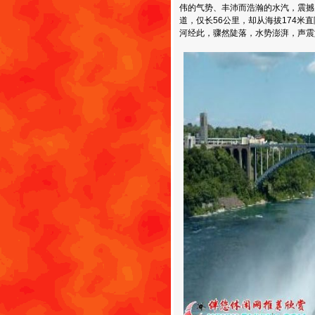
伟的气势、丰沛而浩瀚的水汽，震撼
道，仅长56公里，却从海拔174米
河经此，骤然陡落，水势澎湃，声震