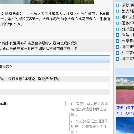
·
摄影师
·
澳大利
隔成两部分，分别流入美国和加拿大，形成大小两个瀑布，小瀑布
·
看广东
5米，瀑布的岸长度328米。大瀑布称为加拿大瀑布或马蹄瀑布，形状有
·
通体鲜
岸长约675米。
·
难以置
·
重达一
·
你穿着
：
维多利亚瀑布和埃及金字塔给人最为壮观的视角
·
德国新
：
新西兰的奥克兰和南美洲伊瓜苏瀑布都值得一看
·
法国著
·
德国霍
高的...
评论，每页显示
2
条评论
浏览所有评论
ail：
遵守中华人民共和国
蓝天白云
各项法律法规和网上道
粉红色的湖
德；
您必须是已注册登录
用户，才能发表相关评
论；