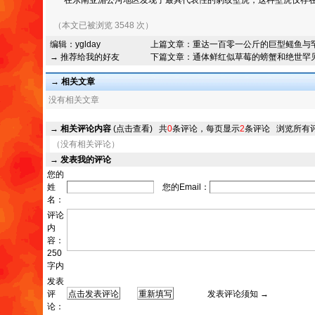
（本文已被浏览 3548 次）
编辑：
yglday
上篇文章：
重达一百零一公斤的巨型鳐鱼与
→ 推荐给我的好友
下篇文章：
通体鲜红似草莓的螃蟹和绝世罕
→ 相关文章
没有相关文章
→
相关评论内容
(点击查看)
共
0
条评论，每页显示
2
条评论
浏览所有
（没有相关评论）
→
发表我的评论
您的
姓
您的Email：
名：
评论
内
容：
250
字内
发表
评
发表评论须知 →
论：