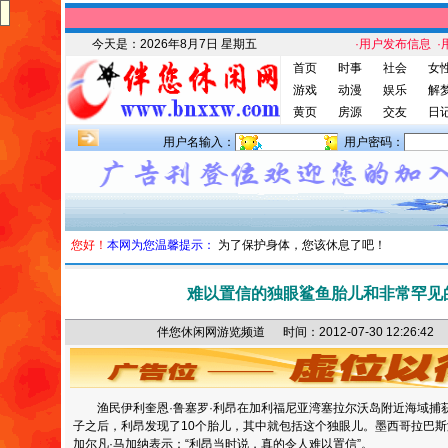
今天是：
2026年8月7日 星期五
·用户发布信息
·
首页
时事
社会
女
游戏
动漫
娱乐
解
黄页
房源
交友
日
用户名输入：
用户密码：
您好！
本网为您温馨提示：
为了保护身体，您该休息了吧！
难以置信的独眼鲨鱼胎儿和非常罕见
伴您休闲网游览频道 时间：2012-07-30 12:26
渔民伊利奎恩·鲁塞罗·利昂在加利福尼亚湾塞拉尔沃岛附近海域捕
子之后，利昂发现了10个胎儿，其中就包括这个独眼儿。墨西哥拉巴斯
加尔凡·马加纳表示：“利昂当时说，真的令人难以置信”。