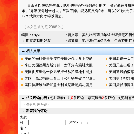
目击者巴拉德先生说，他和他的爸爸看到远处的雾，决定呆在开放的
象。“海浪变得越来越大，气温下降。能见度只有9米，所以我们失去了
GPS找到方向才得以回去。
（本文已被浏览 2088 次）
编辑：
xbyzt
上篇文章：
美动物园两只年轻大猩猩毫不留
→ 推荐给我的好友
下篇文章：
地球海洋深处也有一个奇妙的世
→ 相关文章
美丽的光柱奇景悬浮在美国怀俄明县上空的...
美国海岸一头二
来自美国德州奥斯汀的一女子穿高跟鞋大胆...
美国天空出现了
美国佛罗里达一位男子擅长从沼泽地中捕捉...
美国遭遇的极寒
美国一民众捕获三百三十公斤鳄鱼破当地最...
美国男子挑战用
美国拉斯维加斯和意大利威尼斯是婚礼蜜月...
美国摄影师冒生
→
相关评论内容
(点击查看)
共
0
条评论，每页显示
2
条评论
浏览所有
（没有相关评论）
→
发表我的评论
您的
姓
您的Email：
名：