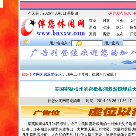
今天是：
2026年8月6日 星期四
·用户发布信息
·
首页
时事
社会
女
游戏
动漫
娱乐
解
黄页
房源
交友
日
用户名输入：
用户密码：
您好！
本网为您温馨提示：
现在工作时间，祝您开心完成！
美国密歇根州的密歇根湖忽然惊现遮
伴您休闲网游览频道 时间：2014-05-26 11:36
据英国媒体5月24日报道，近日，美国密歇根州的一对渔夫父子选
出海，却不知道从哪里突然卷出一大片遮天蔽日的浓雾。大量的雾层边
几乎紧贴着小船。大自然的无常往往使人措手不及，这场景就像史蒂芬