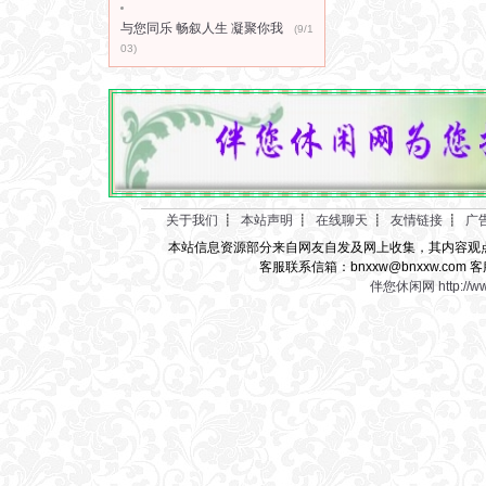
与您同乐 畅叙人生 凝聚你我
(9/1
03)
关于我们
┋
本站声明
┋
在线聊天
┋
友情链接
┋
广
本站信息资源部分来自网友自发及网上收集，其内容观
客服联系信箱：bnxxw@bnxxw.com 客
伴您休闲网
http://