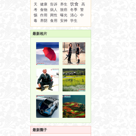
饮食
天
健康
告诉
养生
高
考
食物
病人
致癌
冬季
警
惕
作用
两性
曝光
清心
中
毒
养阴
食用
安神
学生
最新相片
最新圈子