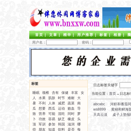
首页
|
文章
|
精华
|
用户推荐
|
标签
|
相册
|
用户名：
密码：
标签
日志标签关键字
睡眠
颈椎
含有
保健
丰富
女
当前位置：
首页
→日志标签
人
水果
肌肤
时节
难耐
大
暑
不利
人体
减肥
蔬菜
南
abcabc
河虾和番茄
瓜
想要
西瓜
运动
败血
导
ws8899
黄鳝和鲜海
致
营养
可能
混吃
同时
萝
天高云淡
桌子上垫报
卜
功效
容易
缺乏
橡皮
头
顶
军训
参加
韩国
滋润
哪
些
朋友
知道
饮料
是否
每