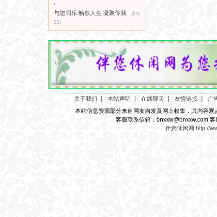
与您同乐 畅叙人生 凝聚你我
(9/1
03)
关于我们
┋
本站声明
┋
在线聊天
┋
友情链接
┋
广
本站信息资源部分来自网友自发及网上收集，其内容观
客服联系信箱：bnxxw@bnxxw.com 客
伴您休闲网
http://