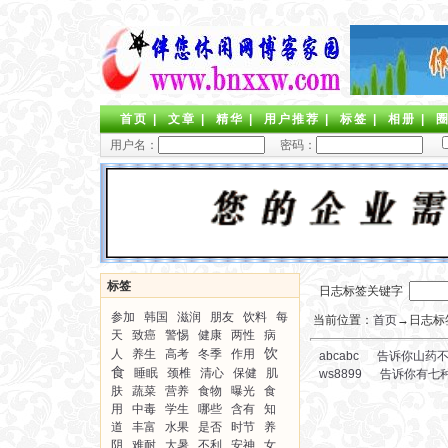
首页
|
文章
|
精华
|
用户推荐
|
标签
|
相册
|
用户名：
密码：
标签
日志标签关键字
参加
韩国
滋润
朋友
饮料
每
当前位置：
首页
→日志标签
天
致癌
警惕
健康
两性
病
饮
人
养生
高考
冬季
作用
abcabc
告诉你山药
食
睡眠
颈椎
清心
保健
肌
ws8899
告诉你有七
肤
蔬菜
营养
食物
曝光
食
用
中毒
学生
哪些
含有
知
道
丰富
水果
是否
时节
养
阴
难耐
大暑
不利
安神
女