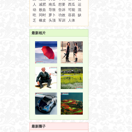
人
减肥
南瓜
想要
西瓜
运
动
败血
导致
告诉
可能
混
吃
同时
萝卜
功效
容易
缺
乏
橡皮
头顶
军训
人体
最新相片
最新圈子