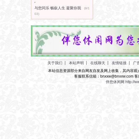
与您同乐 畅叙人生 凝聚你我
(9/1
03)
关于我们
┋
本站声明
┋
在线聊天
┋
友情链接
┋
广
本站信息资源部分来自网友自发及网上收集，其内容观
客服联系信箱：bnxxw@bnxxw.com 客
伴您休闲网
http://