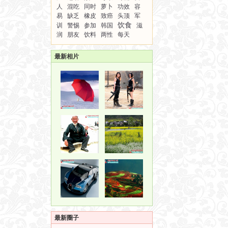
人
混吃
同时
萝卜
功效
容
易
缺乏
橡皮
致癌
头顶
军
饮食
训
警惕
参加
韩国
滋
润
朋友
饮料
两性
每天
最新相片
最新圈子