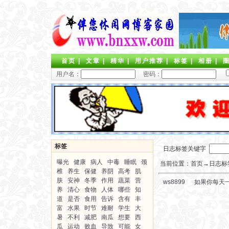
首页
|
文章
|
精华
|
用户推荐
|
标签
|
相册
|
用户名：
密码：
标签
日志标签关键字
曝光
健康
病人
中毒
睡眠
颈
当前位置：
首页
→日志标签
椎
养生
保健
养阴
高考
肌
肤
安神
冬季
作用
蔬菜
营
ws8899
如果你每天
养
清心
食物
人体
哪些
知
道
是否
食用
告诉
含有
丰
富
水果
时节
难耐
学生
大
暑
不利
减肥
南瓜
想要
西
瓜
运动
败血
导致
可能
女