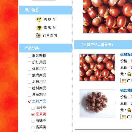
用户信息
购 物 车
收 银 台
订单查询
（土特产品→坚果类）
产品分类
生鲜板
服装鞋帽
价格：
护肤用品
原价：
体育用品
元：
数码商品
厨房用品
建材商品
椒盐核
皮革制品
价格：
土特产品
原价：
山珍类
元：
坚果类
海味类
酱菜类