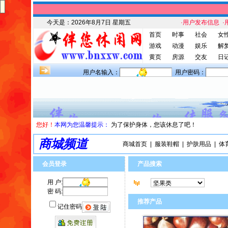
今天是：
2026年8月7日 星期五
·用户发布信息
·
首页
时事
社会
女
游戏
动漫
娱乐
解
黄页
房源
交友
日
用户名输入：
用户密码：
您好！
本网为您温馨提示：
为了保护身体，您该休息了吧！
商城频道
商城首页
|
服装鞋帽
|
护肤用品
|
体
会员登录
产品搜索
用 户:
密 码:
推荐产品
记住密码