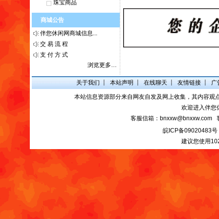
珠宝商品
商城公告
伴您休闲网商城信息...
交 易 流 程
支 付 方 式
浏览更多…
关于我们
┋
本站声明
┋
在线聊天
┋
友情链接
┋
广
本站信息资源部分来自网友自发及网上收集，其内容观
欢迎进入伴您
客服信箱：bnxxw@bnxxw.com 
皖ICP备09020483号
建议您使用10