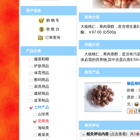
用户信息
简单介绍
购 物 车
大核桃仁，果肉香醇，富含维生素E和
收 银 台
酸。￥67.00 元/500g
订单查询
详细介绍
产品分类
大核桃仁，果肉香醇，是没有污染
服装鞋帽
体必需的营养物,其中含蛋白质8.5%
护肤用品
相关产品
体育用品
数码商品
椒盐核
厨房用品
价格：
建材商品
原价：
皮革制品
元：
土特产品
山珍类
坚果类
相关评论
海味类
→
相关评论内容
(点击查看)
共
0
条
酱菜类