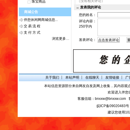
（没有相关评论）
珠宝商品
→
发表我的评论
商城公告
您的姓名：
伴您休闲网商城信息...
评论内容：
交 易 流 程
250字内
支 付 方 式
浏览更多…
发表评论：
关于我们
┋
本站声明
┋
在线聊天
┋
友情链接
┋
广
本站信息资源部分来自网友自发及网上收集，其内容观
欢迎进入伴您
客服信箱：bnxxw@bnxxw.com 
皖ICP备09020483号
建议您使用10