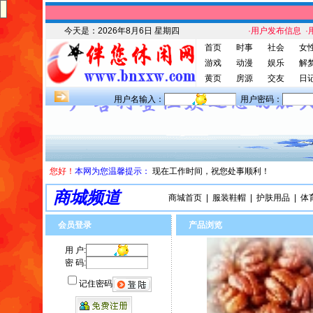
今天是：
2026年8月6日 星期四
·用户发布信息
·
首页
时事
社会
女
游戏
动漫
娱乐
解
黄页
房源
交友
日
用户名输入：
用户密码：
您好！
本网为您温馨提示：
现在工作时间，祝您处事顺利！
商城频道
商城首页
|
服装鞋帽
|
护肤用品
|
体
会员登录
产品浏览
用 户:
密 码:
记住密码