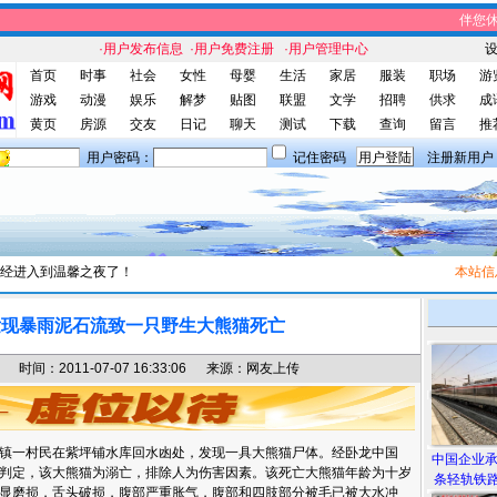
伴您休闲
·用户发布信息
·用户免费注册
·用户管理中心
首页
时事
社会
女性
母婴
生活
家居
服装
职场
游
游戏
动漫
娱乐
解梦
贴图
联盟
文学
招聘
供求
成
黄页
房源
交友
日记
聊天
测试
下载
查询
留言
推
用户密码：
记住密码
注册新用户
经进入到温馨之夜了！
本站信息
：
发现暴雨泥石流致一只野生大熊猫死亡
间：2011-07-07 16:33:06 来源：网友上传
秀镇一村民在紫坪铺水库回水凼处，发现一具大熊猫尸体。经卧龙中国
中国企业
判定，该大熊猫为溺亡，排除人为伤害因素。该死亡大熊猫年龄为十岁
条轻轨铁路
显磨损，舌头破损，腹部严重胀气，腹部和四肢部分被毛已被大水冲