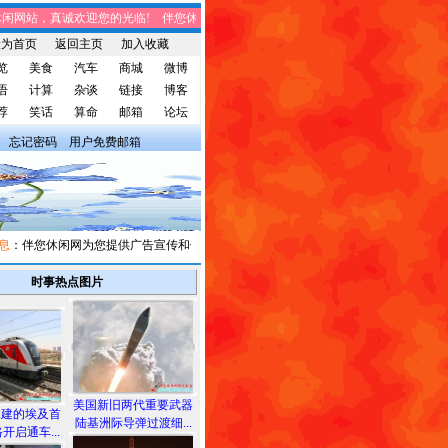
网站，真诚欢迎您的光临! 伴您休闲网站，将免费给您带来趣味时事、笑话集锦、家
设为首页
返回主页
加入收藏
览
美食
汽车
商城
微博
语
计算
杂谈
链接
博客
荐
笑话
算命
邮箱
论坛
忘记密码
用户免费邮箱
伴您休闲网为您提供广告宣传和信息发布，有需求者请与我们联系。
时事热点图片
美国新旧两代重要武器
承建的埃及首
陆基洲际导弹过渡细...
开启通车...