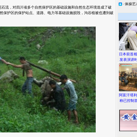
·
体操艺
流，对四川省多个自然保护区的基础设施和自然生态环境造成了破
然保护区的保护站点、道路、电力等基础设施损毁，沟谷植被也遭到破
日本前首
发表演讲时
阿富汗塔
称已控制首