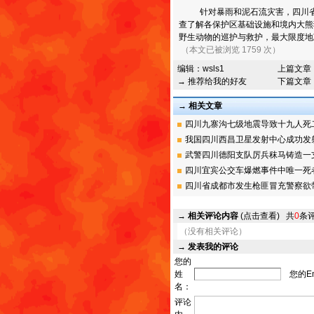
针对暴雨和泥石流灾害，四川省林
查了解各保护区基础设施和境内大熊
野生动物的巡护与救护，最大限度地
（本文已被浏览 1759 次）
编辑：
wsls1
上篇文章
→ 推荐给我的好友
下篇文章
→ 相关文章
四川九寨沟七级地震导致十九人死二百
我国四川西昌卫星发射中心成功发射高
武警四川德阳支队厉兵秣马铸造一支反
四川宜宾公交车爆燃事件中唯一死者为
四川省成都市发生枪匪冒充警察欲带走
→
相关评论内容
(点击查看)
共
0
条
（没有相关评论）
→
发表我的评论
您的
姓
您的Em
名：
评论