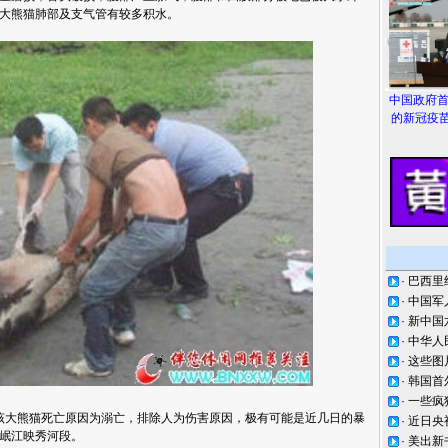
大熊猫肺部及支气管有较多积水。
中国政府
的新冠疫苗
·
巴西里
·
中国军
·
新中国
·
中华人
·
这些图
·
韩国首
·
一些疯
大熊猫死亡原因为溺亡，排除人为伤害原因，极有可能是近几日的暴
·
近日央
岷江映秀河段。
·
美出新