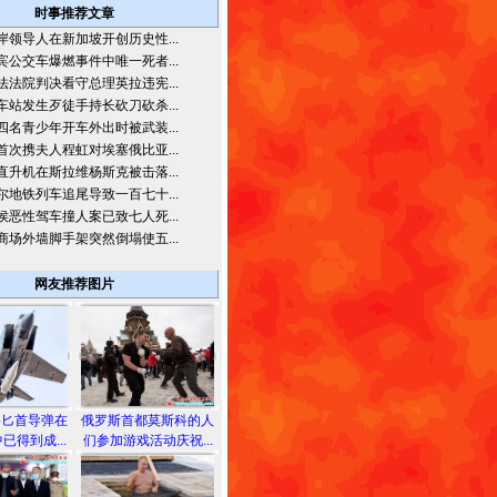
时事推荐文章
岸领导人在新加坡开创历史性...
宾公交车爆燃事件中唯一死者...
法法院判决看守总理英拉违宪...
车站发生歹徒手持长砍刀砍杀...
四名青少年开车外出时被武装...
首次携夫人程虹对埃塞俄比亚...
直升机在斯拉维杨斯克被击落...
尔地铁列车追尾导致一百七十...
侯恶性驾车撞人案已致七人死...
商场外墙脚手架突然倒塌使五...
网友推荐图片
备匕首导弹在
俄罗斯首都莫斯科的人
已得到成...
们参加游戏活动庆祝...