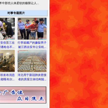
术中那些人体柔软的极限让人...
时事专题图片
相安倍晋三在
行李箱藏尸的嫌疑男子
遭枪击不...
被江西吉安市公安机...
利班发布消息
河北用于新冠肺炎密接
都喀布尔...
者的房屋主体结构陆...