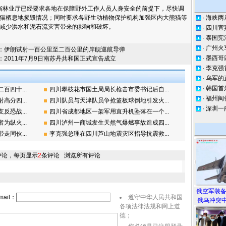
业厅已经要求各地在保障野外工作人员人身安全的前提下，尽快调
猫栖息地损毁情况；同时要求各野生动植物保护机构加强区内大熊猫等
·
海峡两
减少洪水和泥石流灾害带来的影响和破坏。
·
四川宜
·
泰国宪
·
广州火
：
伊朗试射一百公里至二百公里的岸舰巡航导弹
·
墨西哥
：
2011年7月9日南苏丹共和国正式宣告成立
·
李克强
·
乌军的
·
韩国首
四十...
四川攀枝花市国土局局长枪击市委书记后自...
·
福州闽
分四...
四川队员与天津队员争抢篮板球倒地引发火...
·
深圳一
恐战...
四川省成都地区一架军用直升机坠落在一个...
纵火...
四川泸州一商城发生天然气爆燃事故造成四...
同伙...
李克强总理在四川芦山地震灾区指导抗震救...
评论，每页显示
2
条评论
浏览所有评论
俄空军装
ail：
遵守中华人民共和国
俄乌冲突中
各项法律法规和网上道
德；