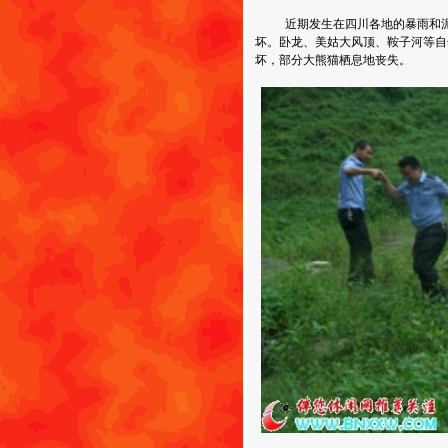
近期发生在四川各地的暴雨和泥石
坏。卧龙、美姑大风顶、鞍子河等自
坏，部分大熊猫栖息地丧失。