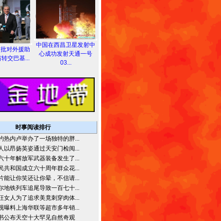
中国在西昌卫星发射中
首批对外援助
心成功发射天通一号
转交巴基...
03...
时事阅读排行
约热内卢举办了一场独特的胖...
人以昂扬英姿通过天安门检阅...
六十年解放军武器装备发生了...
民共和国成立六十周年群众花...
片能让你笑还让你晕，不信请...
尔地铁列车追尾导致一百七十...
狂女人为了追求美竟刺穿肉体...
视曝料上海华联等超市多年销...
书公布天空十大罕见自然奇观