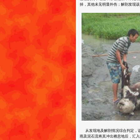
掉，其他未见明显外伤；解剖发现该
从发现地及解剖情况综合判定，该
雨及泥石流将其冲出栖息地后，汇入