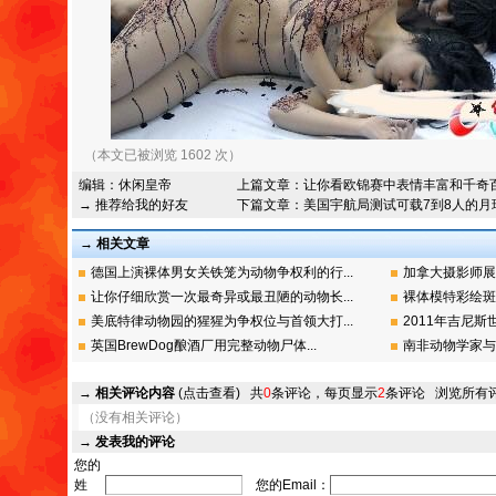
（本文已被浏览 1602 次）
编辑：
休闲皇帝
上篇文章：
让你看欧锦赛中表情丰富和千奇
→ 推荐给我的好友
下篇文章：
美国宇航局测试可载7到8人的月
→ 相关文章
德国上演裸体男女关铁笼为动物争权利的行...
加拿大摄影师展
让你仔细欣赏一次最奇异或最丑陋的动物长...
裸体模特彩绘斑
美底特律动物园的猩猩为争权位与首领大打...
2011年吉尼斯
英国BrewDog酿酒厂用完整动物尸体...
南非动物学家与
→
相关评论内容
(点击查看)
共
0
条评论，每页显示
2
条评论
浏览所有
（没有相关评论）
→
发表我的评论
您的
姓
您的Email：