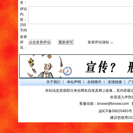
名：
评论
内
容：
250
字内
发表
评
发表评论须知 →
论：
关于我们
┋
本站声明
┋
在线聊天
┋
友情链接
┋
广
本站信息资源部分来自网友自发及网上收集，其内容观
欢迎进入伴您
客服信箱：bnxxw@bnxxw.com 
皖ICP备09020483号
建议您使用10