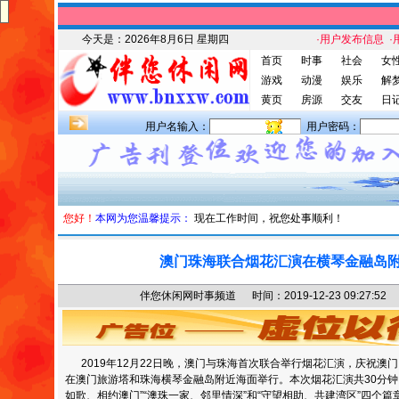
今天是：
2026年8月6日 星期四
·用户发布信息
·
首页
时事
社会
女
游戏
动漫
娱乐
解
黄页
房源
交友
日
用户名输入：
用户密码：
您好！
本网为您温馨提示：
现在工作时间，祝您处事顺利！
澳门珠海联合烟花汇演在横琴金融岛
伴您休闲网时事频道 时间：2019-12-23 09:27
2019年12月22日晚，澳门与珠海首次联合举行烟花汇演，庆祝澳
在澳门旅游塔和珠海横琴金融岛附近海面举行。本次烟花汇演共30分钟，
如歌、相约澳门”“澳珠一家、邻里情深”和“守望相助、共建湾区”四个篇