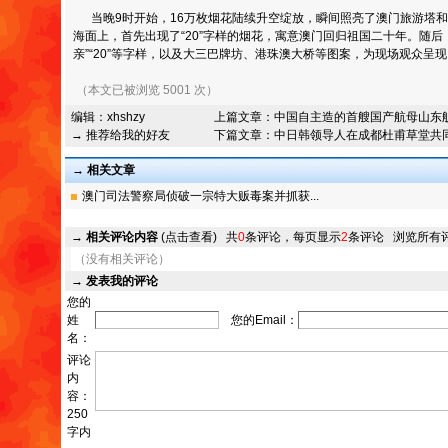
当晚9时开始，16万枚烟花陆续升空绽放，瞬间照亮了澳门旅游塔和
海面上，首先出现了“20”字样的烟花，寓意澳门回归祖国二十年。随后
亲”“20”等字样，以及大三巴牌坊、港珠澳大桥等图案，为现场观众呈
（本文已被浏览 5001 次）
编辑：
xhshzy
上篇文章：
中国自主造的首艘国产航母山东舰
→ 推荐给我的好友
下篇文章：
中日韩领导人在成都杜甫草堂共
→ 相关文章
澳门司法警察局侦破一宗特大贩毒案并抓获...
→
相关评论内容
(点击查看)
共
0
条评论，每页显示
2
条评论
浏览所有
（没有相关评论）
→
发表我的评论
您的
姓
您的Email：
名：
评论
内
容：
250
字内