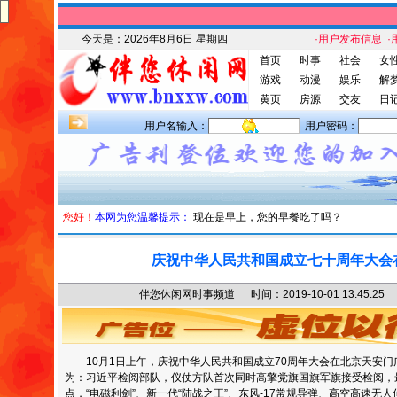
今天是：
2026年8月6日 星期四
·用户发布信息
·
首页
时事
社会
女
游戏
动漫
娱乐
解
黄页
房源
交友
日
用户名输入：
用户密码：
您好！
本网为您温馨提示：
现在是早上，您的早餐吃了吗？
庆祝中华人民共和国成立七十周年大会
伴您休闲网时事频道 时间：2019-10-01 13:45
10月1日上午，庆祝中华人民共和国成立70周年大会在北京天安
为：习近平检阅部队，仪仗方队首次同时高擎党旗国旗军旗接受检阅，
点，“电磁利剑”、新一代“陆战之王”、东风-17常规导弹、高空高速无