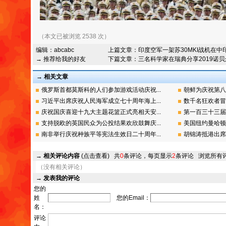
（本文已被浏览 2538 次）
编辑：
abcabc
上篇文章：
印度空军一架苏30MKI战机在
→ 推荐给我的好友
下篇文章：
三名科学家在瑞典分享2019诺
→ 相关文章
俄罗斯首都莫斯科的人们参加游戏活动庆祝...
朝鲜为庆祝第八
习近平出席庆祝人民海军成立七十周年海上...
数千名狂欢者冒
庆祝国庆喜迎十九大主题花篮正式亮相天安...
第一百三十三届
支持脱欧的英国民众为公投结果欢欣鼓舞庆...
美国纽约曼哈顿
南非举行庆祝种族平等宪法生效日二十周年...
胡锦涛抵港出席
→
相关评论内容
(点击查看)
共
0
条评论，每页显示
2
条评论
浏览所有
（没有相关评论）
→
发表我的评论
您的
姓
您的Email：
名：
评论