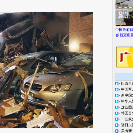
中国政府
的新冠疫苗
·
巴西里
·
中国军
·
新中国
·
中华人
·
这些图
·
韩国首
·
一些疯
·
近日央
·
美出新