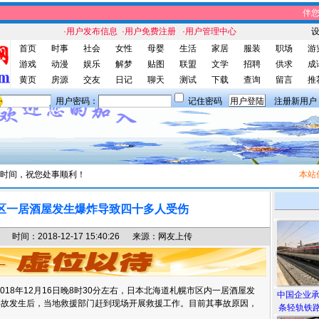
伴您休
·用户发布信息
·用户免费注册
·用户管理中心
首页
时事
社会
女性
母婴
生活
家居
服装
职场
游
游戏
动漫
娱乐
解梦
贴图
联盟
文学
招聘
供求
成
黄页
房源
交友
日记
聊天
测试
下载
查询
留言
推
用户密码：
记住密码
注册新用户
时间，祝您处事顺利！
本站信息
区一居酒屋发生爆炸导致四十多人受伤
间：2018-12-17 15:40:26 来源：网友上传
18年12月16日晚8时30分左右，日本北海道札幌市区内一居酒屋发
中国企业
事故发生后，当地救援部门赶到现场开展救援工作。目前其事故原因，
条轻轨铁路