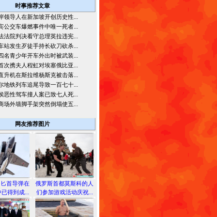
时事推荐文章
岸领导人在新加坡开创历史性...
宾公交车爆燃事件中唯一死者...
法法院判决看守总理英拉违宪...
车站发生歹徒手持长砍刀砍杀...
四名青少年开车外出时被武装...
首次携夫人程虹对埃塞俄比亚...
直升机在斯拉维杨斯克被击落...
尔地铁列车追尾导致一百七十...
侯恶性驾车撞人案已致七人死...
商场外墙脚手架突然倒塌使五...
网友推荐图片
备匕首导弹在
俄罗斯首都莫斯科的人
已得到成...
们参加游戏活动庆祝...