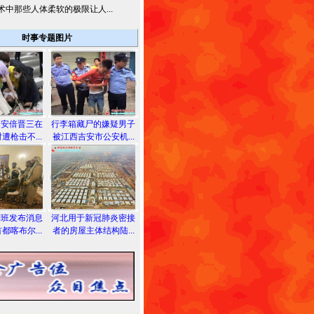
术中那些人体柔软的极限让人...
时事专题图片
相安倍晋三在
行李箱藏尸的嫌疑男子
遭枪击不...
被江西吉安市公安机...
利班发布消息
河北用于新冠肺炎密接
都喀布尔...
者的房屋主体结构陆...