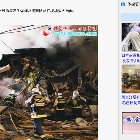
·
体操艺
居酒屋发生爆炸及消防队员在现场救火画面。
日本前首
发表演讲时
阿富汗塔
称已控制首