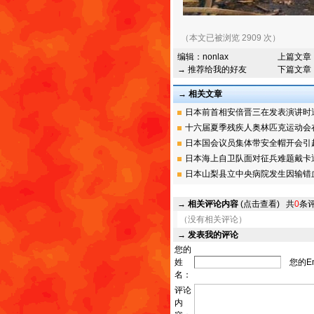
（本文已被浏览 2909 次）
编辑：
nonlax
上篇文章
→ 推荐给我的好友
下篇文章
→ 相关文章
日本前首相安倍晋三在发表演讲时遭枪
十六届夏季残疾人奥林匹克运动会在日
日本国会议员集体带安全帽开会引起现
日本海上自卫队面对征兵难题戴卡通头
日本山梨县立中央病院发生因输错血型
→
相关评论内容
(点击查看)
共
0
条
（没有相关评论）
→
发表我的评论
您的
姓
您的Em
名：
评论
内