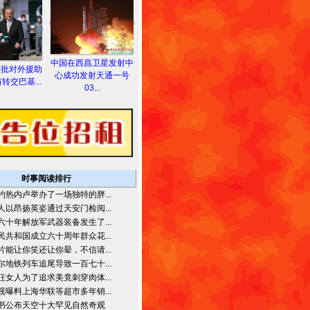
中国在西昌卫星发射中
首批对外援助
心成功发射天通一号
转交巴基...
03...
时事阅读排行
约热内卢举办了一场独特的胖...
人以昂扬英姿通过天安门检阅...
六十年解放军武器装备发生了...
民共和国成立六十周年群众花...
片能让你笑还让你晕，不信请...
尔地铁列车追尾导致一百七十...
狂女人为了追求美竟刺穿肉体...
视曝料上海华联等超市多年销...
书公布天空十大罕见自然奇观