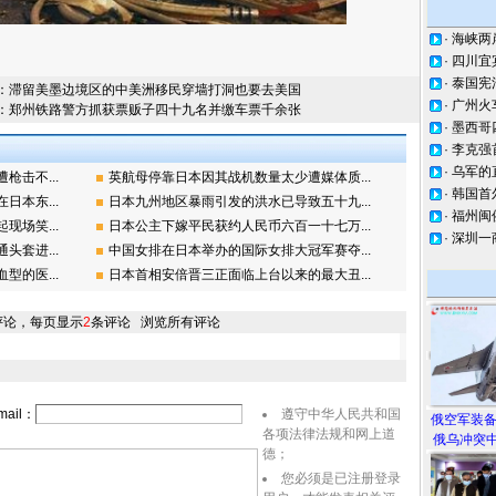
·
海峡两
·
四川宜
·
泰国宪
：
滞留美墨边境区的中美洲移民穿墙打洞也要去美国
·
广州火
：
郑州铁路警方抓获票贩子四十九名并缴车票千余张
·
墨西哥
·
李克强
·
乌军的
击不...
英航母停靠日本因其战机数量太少遭媒体质...
·
韩国首
本东...
日本九州地区暴雨引发的洪水已导致五十九...
·
福州闽
场笑...
日本公主下嫁平民获约人民币六百一十七万...
·
深圳一
套进...
中国女排在日本举办的国际女排大冠军赛夺...
的医...
日本首相安倍晋三正面临上台以来的最大丑...
评论，每页显示
2
条评论
浏览所有评论
ail：
遵守中华人民共和国
俄空军装
各项法律法规和网上道
俄乌冲突中
德；
您必须是已注册登录