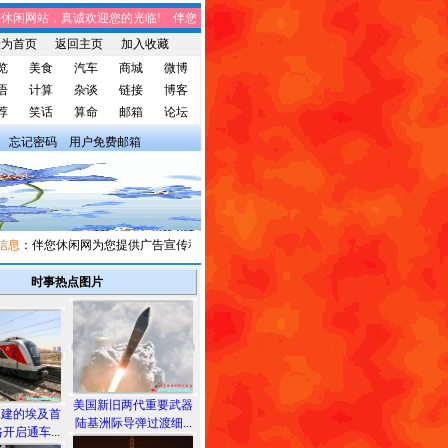
闲网站，真诚欢迎您的光临! 伴您休闲网站，将免费给您带来趣味时事、笑话集锦、
设为首页
返回主页
加入收藏
览
美食
汽车
商城
微博
语
计算
杂谈
链接
博客
荐
笑话
算命
邮箱
论坛
忘记密码
用户免费邮箱
：伴您休闲网为您提供广告宣传和信息发布，有需求者请与我们联系。
时事热点图片
美国新旧两代重要武器
承建的埃及首
陆基洲际导弹过渡细...
开启通车...