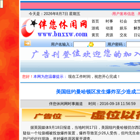
今天是：
2026年8月7日 星期五
·用户发布信息
·
首页
时事
社会
女
游戏
动漫
娱乐
解
黄页
房源
交友
日
用户名输入：
用户密码：
您好！
本网为您温馨提示：
现在工作时间，祝您开心完成！
美国纽约曼哈顿区发生爆炸至少造成
伴您休闲网时事频道 时间：2016-09-18 11:56
据英国媒体9月18日报道，当地时间17日，美国纽约曼哈顿切尔
疑似一个垃圾桶被投放爆炸装置，爆炸导致至少26人受伤，但均无生
均已经赶往现场，并对爆炸原因展开调查。