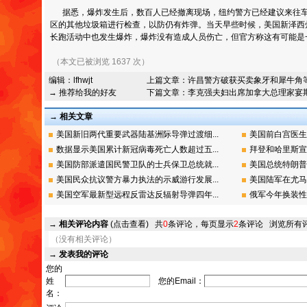
据悉，爆炸发生后，数百人已经撤离现场，纽约警方已经建议来往车
区的其他垃圾箱进行检查，以防仍有炸弹。当天早些时候，美国新泽西
长跑活动中也发生爆炸，爆炸没有造成人员伤亡，但官方称这有可能是
（本文已被浏览 1637 次）
编辑：
lfhwjt
上篇文章：
许昌警方破获买卖象牙和犀牛角
→ 推荐给我的好友
下篇文章：
李克强夫妇出席加拿大总理家宴
→ 相关文章
美国新旧两代重要武器陆基洲际导弹过渡细...
美国前白宫医生
数据显示美国累计新冠病毒死亡人数超过五...
拜登和哈里斯宣
美国防部派遣国民警卫队的士兵保卫总统就...
美国总统特朗普
美国民众抗议警方暴力执法的示威游行发展...
美国陆军在尤马
美国空军最新型远程反雷达反辐射导弹四年...
俄军今年换装性
→
相关评论内容
(点击查看)
共
0
条评论，每页显示
2
条评论
浏览所有
（没有相关评论）
→
发表我的评论
您的
姓
您的Email：
名：