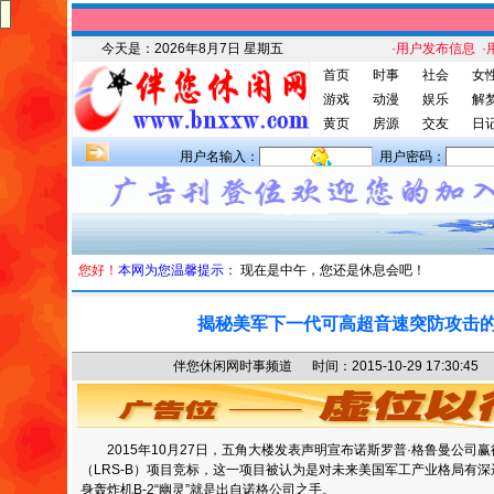
今天是：
2026年8月7日 星期五
·用户发布信息
·
首页
时事
社会
女
游戏
动漫
娱乐
解
黄页
房源
交友
日
用户名输入：
用户密码：
您好！
本网为您温馨提示：
现在是中午，您还是休息会吧！
揭秘美军下一代可高超音速突防攻击
伴您休闲网时事频道 时间：2015-10-29 17:30
2015年10月27日，五角大楼发表声明宣布诺斯罗普·格鲁曼公司
（LRS-B）项目竞标，这一项目被认为是对未来美国军工产业格局有
身轰炸机B-2“幽灵”就是出自诺格公司之手。