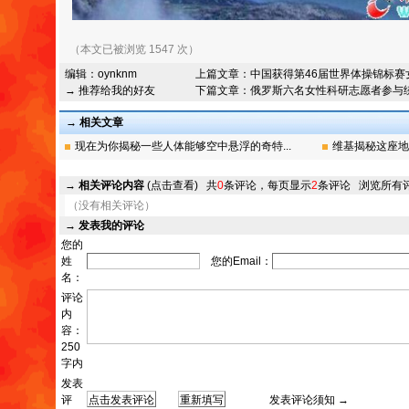
（本文已被浏览 1547 次）
编辑：
oynknm
上篇文章：
中国获得第46届世界体操锦标赛
→ 推荐给我的好友
下篇文章：
俄罗斯六名女性科研志愿者参与
→ 相关文章
现在为你揭秘一些人体能够空中悬浮的奇特...
维基揭秘这座地下
→
相关评论内容
(点击查看)
共
0
条评论，每页显示
2
条评论
浏览所有
（没有相关评论）
→
发表我的评论
您的
姓
您的Email：
名：
评论
内
容：
250
字内
发表
评
发表评论须知 →