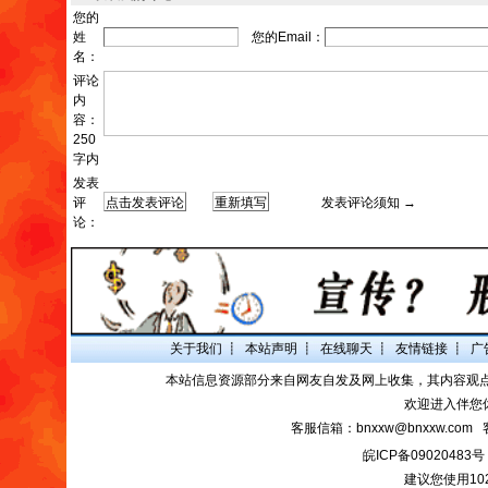
您的
姓
您的Email：
名：
评论
内
容：
250
字内
发表
评
发表评论须知 →
论：
关于我们
┋
本站声明
┋
在线聊天
┋
友情链接
┋
广
本站信息资源部分来自网友自发及网上收集，其内容观
欢迎进入伴您
客服信箱：bnxxw@bnxxw.com 
皖ICP备09020483号
建议您使用10