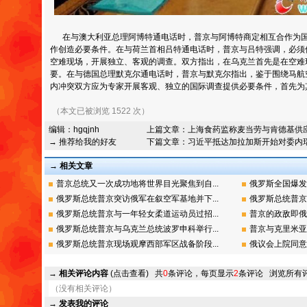
在与澳大利亚总理阿博特通电话时，普京与阿博特商定相互合作为国
作创造必要条件。在与荷兰首相吕特通电话时，普京与吕特强调，必须
空难现场，开展独立、客观的调查。双方指出，在乌克兰首先是在空难
要。在与德国总理默克尔通电话时，普京与默克尔指出，鉴于围绕马航
内冲突双方应为专家开展客观、独立的国际调查提供必要条件，首先为
（本文已被浏览 1522 次）
编辑：
hgqjnh
上篇文章：
上海食药监称麦当劳与肯德基供
→ 推荐给我的好友
下篇文章：
习近平抵达加拉加斯开始对委内
→ 相关文章
普京总统又一次成功地将世界目光聚焦到自...
俄罗斯全国爆发
俄罗斯总统普京突访俄军在叙空军基地并下...
俄罗斯总统普京
俄罗斯总统普京与一年轻女柔道运动员过招...
普京的政敌即俄
俄罗斯总统普京与乌克兰总统波罗申科举行...
普京与克里米亚
俄罗斯总统普京现场观摩西部军区战备阶段...
俄议会上院同意
→
相关评论内容
(点击查看)
共
0
条评论，每页显示
2
条评论
浏览所有
（没有相关评论）
→
发表我的评论