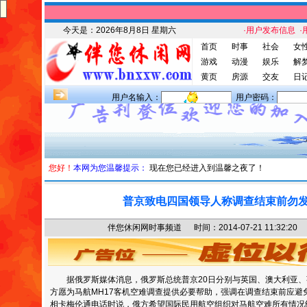
今天是：
2026年8月8日 星期六
·用户发布信息
·
首页
时事
社会
女
游戏
动漫
娱乐
解
黄页
房源
交友
日
用户名输入：
用户密码：
您好！
本网为您温馨提示：
现在您已经进入到温馨之夜了！
普京致电四国领导人称调查结束前勿
伴您休闲网时事频道 时间：2014-07-21 11:32
据俄罗斯媒体消息，俄罗斯总统普京20日分别与英国、澳大利亚、
方愿为马航MH17客机空难调查提供必要帮助，强调在调查结束前应避
相卡梅伦通电话时说，俄方希望国际民用航空组织对马航空难所有情况