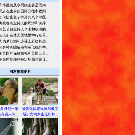
和小肚腩及水桶腰主要是因为...
同志在生前的国际交往中收到...
如何防止老了掉牙的八个中医...
央视春晚主持人的周涛和倪萍...
综艺节目主持人李湘和杨澜的...
新人们在冰天雪地里举行别具...
人为梦幻婚礼赤裸上彩绘和越...
化身神奇蝙蝠侠和在飞机外举...
识美国的保鲜婚礼和英国五分...
革命时期那些特定场面总是让...
网友推荐图片
想象丹尼一家
被驯化似宠物狼与俄罗
有狼人综...
斯少女间亲密无间和...