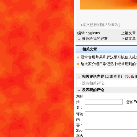
（本文已被浏览 8346 次）
编辑：
ygksns
上篇文章
→ 推荐给我的好友
下篇文章
→ 相关文章
经常食用苹果和罗汉果可以使人减少癌
给大家介绍日常记忆中经常用到的一些
→
相关评论内容
(点击查看)
共
0
条
（没有相关评论）
→
发表我的评论
您的
姓
您的Em
名：
评论
内
容：
250
字内