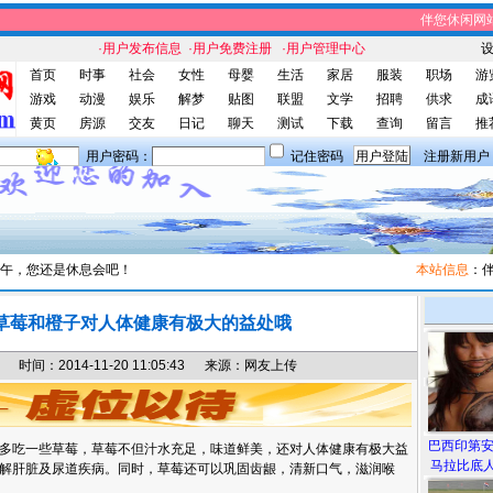
伴您休闲网站
·用户发布信息
·用户免费注册
·用户管理中心
首页
时事
社会
女性
母婴
生活
家居
服装
职场
游
游戏
动漫
娱乐
解梦
贴图
联盟
文学
招聘
供求
成
黄页
房源
交友
日记
聊天
测试
下载
查询
留言
推
用户密码：
记住密码
注册新用户
午，您还是休息会吧！
本站信息
：伴您
草莓和橙子对人体健康有极大的益处哦
间：2014-11-20 11:05:43 来源：网友上传
巴西印第
多吃一些草莓，草莓不但汁水充足，味道鲜美，还对人体健康有极大益
马拉比底人
解肝脏及尿道疾病。同时，草莓还可以巩固齿龈，清新口气，滋润喉