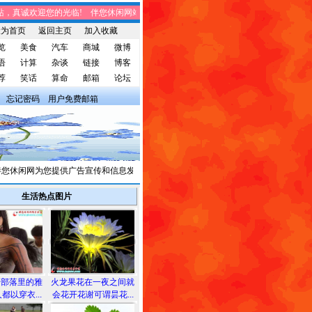
，真诚欢迎您的光临! 伴您休闲网站，将免费给您带来趣味时事、笑话集锦、家庭生
设为首页
返回主页
加入收藏
览
美食
汽车
商城
微博
语
计算
杂谈
链接
博客
荐
笑话
算命
邮箱
论坛
忘记密码
用户免费邮箱
休闲网为您提供广告宣传和信息发布，有需求者请与我们联系。
生活热点图片
安部落里的雅
火龙果花在一夜之间就
都以穿衣...
会花开花谢可谓昙花...