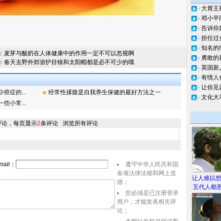
·
大胃王
·
邓小平
·
告诉你
·
担任过
·
知名的
：
麦芽与酸奶在人体健康中的作用一定不可以忽视啊
·
勇敢的
：
春天去野外郊游护目镜和太阳帽都是必不可少的哦
·
英国新
·
有情人
·
让你见
症的...
经常性揉腹是自我养生保健的最好方法之一
·
文化大
小常...
评论，每页显示
2
条评论
浏览所有评论
ail：
遵守中华人民共和国
各项法律法规和网上道
让人难以
德；
五代人都患
您必须是已注册登录
用户，才能发表相关评
论；