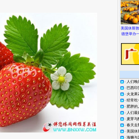
美国休斯
德堡举办一
·
人们晚
·
巴西印
·
火龙果
·
经常吃
·
肥胖的
·
人们最
·
麦芽与
·
春天去
·
美国休
·
海狮与