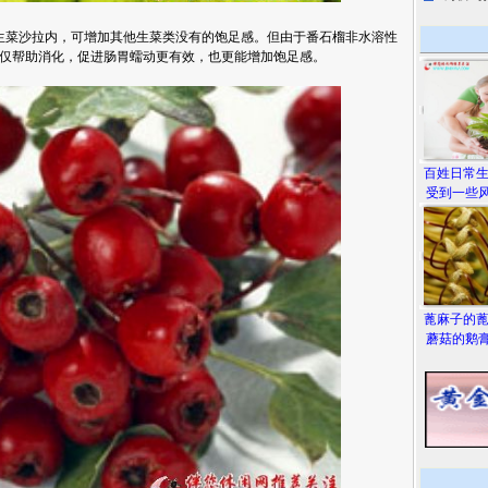
菜沙拉内，可增加其他生菜类没有的饱足感。但由于番石榴非水溶性
仅帮助消化，促进肠胃蠕动更有效，也更能增加饱足感。
百姓日常
受到一些风
蓖麻子的
蘑菇的鹅膏