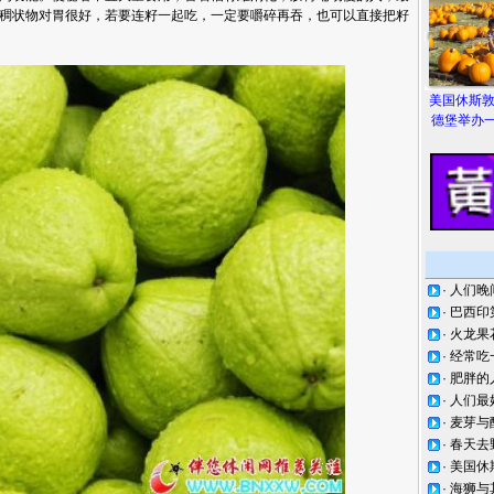
稠状物对胃很好，若要连籽一起吃，一定要嚼碎再吞，也可以直接把籽
美国休斯
德堡举办一
·
人们晚
·
巴西印
·
火龙果
·
经常吃
·
肥胖的
·
人们最
·
麦芽与
·
春天去
·
美国休
·
海狮与