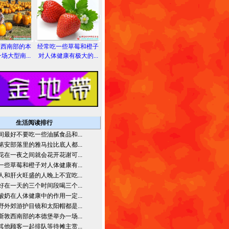
敦西南部的本
经常吃一些草莓和橙子
场大型南...
对人体健康有极大的...
生活阅读排行
间最好不要吃一些油腻食品和...
第安部落里的雅马拉比底人都...
花在一夜之间就会花开花谢可...
一些草莓和橙子对人体健康有...
人和肝火旺盛的人晚上不宜吃...
好在一天的三个时间段喝三个...
酸奶在人体健康中的作用一定...
野外郊游护目镜和太阳帽都是...
斯敦西南部的本德堡举办一场...
其他顾客一起排队等待摊主赏...