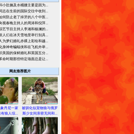
和小肚腩及水桶腰主要是因为...
同志在生前的国际交往中收到...
如何防止老了掉牙的八个中医...
央视春晚主持人的周涛和倪萍...
综艺节目主持人李湘和杨澜的...
新人们在冰天雪地里举行别具...
人为梦幻婚礼赤裸上彩绘和越...
化身神奇蝙蝠侠和在飞机外举...
识美国的保鲜婚礼和英国五分...
革命时期那些特定场面总是让...
网友推荐图片
想象丹尼一家
被驯化似宠物狼与俄罗
有狼人综...
斯少女间亲密无间和...