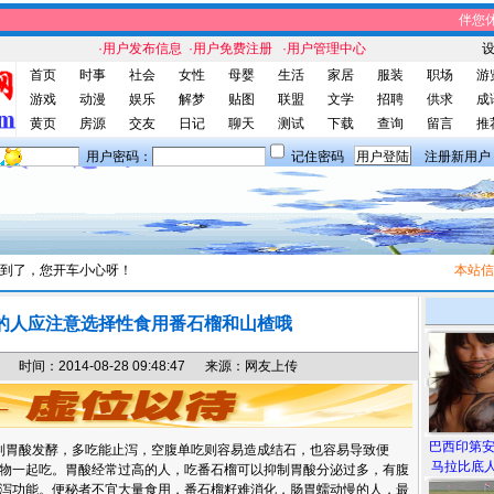
伴您休闲
·用户发布信息
·用户免费注册
·用户管理中心
首页
时事
社会
女性
母婴
生活
家居
服装
职场
游
游戏
动漫
娱乐
解梦
贴图
联盟
文学
招聘
供求
成
黄页
房源
交友
日记
聊天
测试
下载
查询
留言
推
用户密码：
记住密码
注册新用户
到了，您开车小心呀！
本站信息
的人应注意选择性食用番石榴和山楂哦
间：2014-08-28 09:48:47 来源：网友上传
巴西印第
胃酸发酵，多吃能止泻，空腹单吃则容易造成结石，也容易导致便
马拉比底人
物一起吃。胃酸经常过高的人，吃番石榴可以抑制胃酸分泌过多，有腹
泻功能。便秘者不宜大量食用，番石榴籽难消化，肠胃蠕动慢的人，最