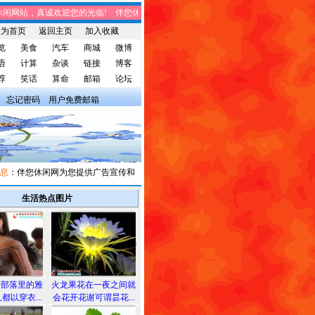
网站，真诚欢迎您的光临! 伴您休闲网站，将免费给您带来趣味时事、笑话集锦、家
设为首页
返回主页
加入收藏
览
美食
汽车
商城
微博
语
计算
杂谈
链接
博客
荐
笑话
算命
邮箱
论坛
忘记密码
用户免费邮箱
：伴您休闲网为您提供广告宣传和信息发布，有需求者请与我们联系。
生活热点图片
安部落里的雅
火龙果花在一夜之间就
都以穿衣...
会花开花谢可谓昙花...