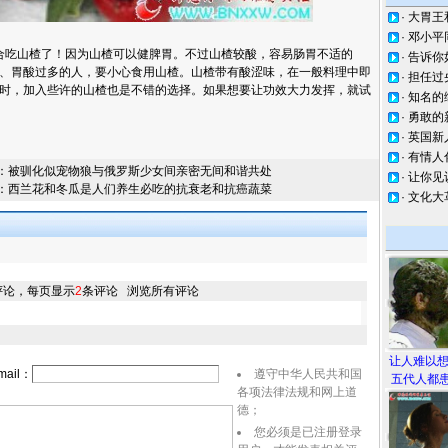
·
大胃王
·
邓小平
吃山楂了！因为山楂可以健脾胃。不过山楂较酸，容易肠胃不适的
·
告诉你
、胃酸过多的人，要小心食用山楂。山楂带有酸涩味，在一般料理中即
·
担任过
时，加入些许的山楂也是不错的选择。如果想要让功效大力发挥，就试
·
知名的
·
勇敢的
·
英国新
·
有情人
：
被驯化似宠物狼与俄罗斯少女间亲密无间和谐共处
·
让你见
：
西兰花和冬瓜是人们养生必吃的抗衰老和抗癌蔬菜
·
文化大
评论，每页显示
2
条评论
浏览所有评论
让人难以
ail：
遵守中华人民共和国
五代人都患
各项法律法规和网上道
德；
您必须是已注册登录