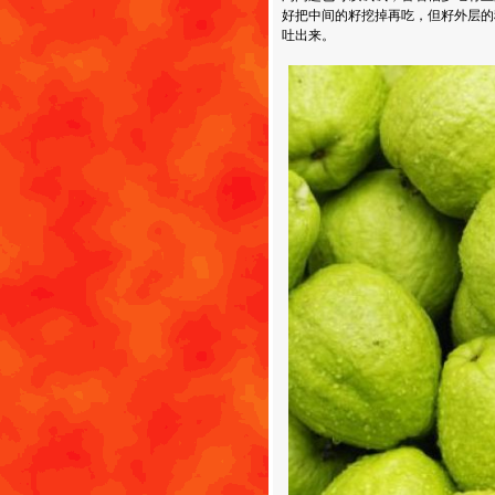
好把中间的籽挖掉再吃，但籽外层的
吐出来。