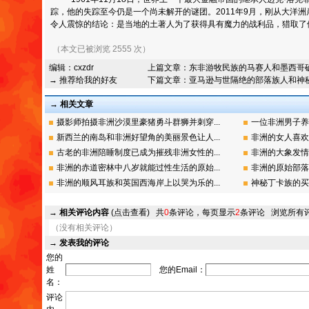
踪，他的失踪至今仍是一个尚未解开的谜团。2011年9月，刚从大洋
令人震惊的结论：是当地的土著人为了获得具有魔力的战利品，猎取了
（本文已被浏览 2555 次）
编辑：
cxzdr
上篇文章：
东非游牧民族的马赛人和墨西哥
→ 推荐给我的好友
下篇文章：
亚马逊与世隔绝的部落族人和神
→ 相关文章
摄影师拍摄非洲沙漠里豪猪勇斗群狮并刺穿...
一位非洲男子养
新西兰的南岛和非洲好望角的美丽景色让人...
非洲的女人喜欢
古老的非洲陪睡制度已成为摧残非洲女性的...
非洲的大象发情
非洲的赤道密林中八岁就能过性生活的原始...
非洲的原始部落
非洲的顺风耳族和英国西海岸上以哭为乐的...
神秘丁卡族的买
→
相关评论内容
(点击查看)
共
0
条评论，每页显示
2
条评论
浏览所有
（没有相关评论）
→
发表我的评论
您的
姓
您的Email：
名：
评论