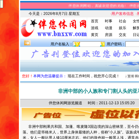
伴您休闲网站，真诚欢迎您的光临! 伴您休
今天是：
2026年8月7日 星期五
·用户发布信息
·
首页
时事
社会
女
游戏
动漫
娱乐
解
黄页
房源
交友
日
用户名输入：
用户密码：
您好！
本网为您温馨提示：
本站信息
现在工作时间，祝您开心完成！
：伴您休闲网为您提供广告宣传和信
非洲中部的小人族和专门割人头的亚
伴您休闲网游览频道 时间：2011-12-13 15:05
非洲中部刚果共和国、加蓬、喀麦隆3国边境的深山密林里，至今仍
落。他们是筚格米人，世界上身体最矮的人种，俗称“小人族”。该族成年男
米，女人一般比男人矮10厘米左右。他们的肤色较一般黑人浅，通常